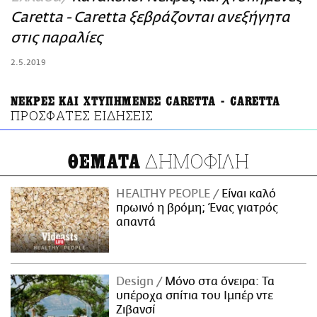
ΑΜΠΑ
Caretta - Caretta ξεβράζονται ανεξήγητα
PRINT
στις παραλίες
2.5.2019
ΝΕΚΡΕΣ ΚΑΙ ΧΤΥΠΗΜΕΝΕΣ CARETTA - CARETTA
ΠΡΟΣΦΑΤΕΣ ΕΙΔΗΣΕΙΣ
ΔΗΜΟΦΙΛΗ
ΘΕΜΑΤΑ
HEALTHY PEOPLE
Είναι καλό
πρωινό η βρόμη; Ένας γιατρός
απαντά
Design
Μόνο στα όνειρα: Τα
υπέροχα σπίτια του Ιμπέρ ντε
Ζιβανσί