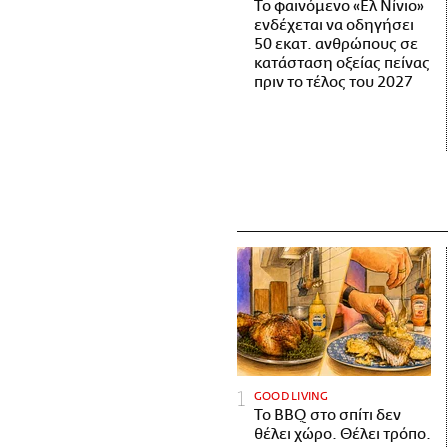
Το φαινόμενο «Ελ Νίνιο»
ενδέχεται να οδηγήσει
50 εκατ. ανθρώπους σε
κατάσταση οξείας πείνας
πριν το τέλος του 2027
GOOD LIVING
Το BBQ στο σπίτι δεν
θέλει χώρο. Θέλει τρόπο.