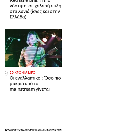
Red Jane Grill: Η πιο
νόστιμη και χαλαρή αυλή
στα Χανιά (ίσως και στην
Ελλάδα)
20 ΧΡΟΝΙΑ LIFO
Οι εναλλακτικοί: Όσο πιο
μακριά από το
mainstream γίνεται