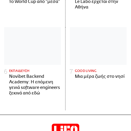
το World Cup από "μέσα"
Le Labo έρχεται στην
Αθήνα
ΕΚΠΑΙΔΕΥΣΗ
GOOD LIVING
Novibet Backend
Μια μέρα ζωής στο νησί
Academy: Η επόμενη
γενιά software engineers
ξεκινά από εδώ