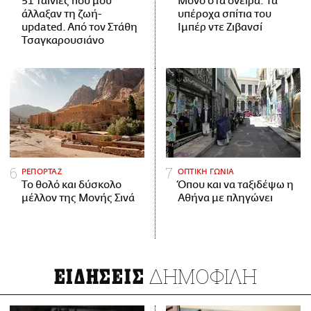
51 ταινίες που μού
Μόνο στα όνειρα: Τα
άλλαξαν τη ζωή-
υπέροχα σπίτια του
updated. Aπό τον Στάθη
Ιμπέρ ντε Ζιβανσί
Τσαγκαρουσιάνο
ΡΕΠΟΡΤΑΖ
ΟΠΤΙΚΗ ΓΩΝΙΑ
Το θολό και δύσκολο
Όπου και να ταξιδέψω η
μέλλον της Μονής Σινά
Αθήνα με πληγώνει
ΔΗΜΟΦΙΛΗ
ΕΙΔΗΣΕΙΣ