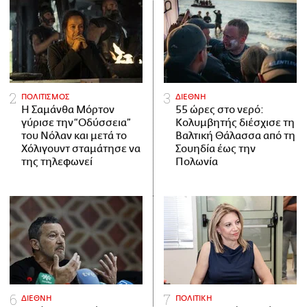
ΠΟΛΙΤΙΣΜΟΣ
ΔΙΕΘΝΗ
Η Σαμάνθα Μόρτον
55 ώρες στο νερό:
γύρισε την “Οδύσσεια”
Κολυμβητής διέσχισε τη
του Νόλαν και μετά το
Βαλτική Θάλασσα από τη
Χόλιγουντ σταμάτησε να
Σουηδία έως την
της τηλεφωνεί
Πολωνία
ΔΙΕΘΝΗ
ΠΟΛΙΤΙΚΗ