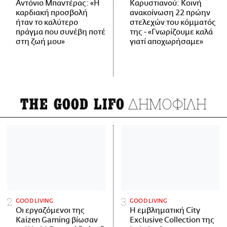
Αντόνιο Μπαντέρας: «Η
Καρυστιανού: Κοινή
καρδιακή προσβολή
ανακοίνωση 22 πρώην
ήταν το καλύτερο
στελεχών του κόμματός
πράγμα που συνέβη ποτέ
της - «Γνωρίζουμε καλά
στη ζωή μου»
γιατί αποχωρήσαμε»
ΔΗΜΟΦΙΛΗ
THE GOOD LIFO
GOOD LIVING
GOOD LIVING
Οι εργαζόμενοι της
Η εμβληματική City
Kaizen Gaming βίωσαν
Exclusive Collection της