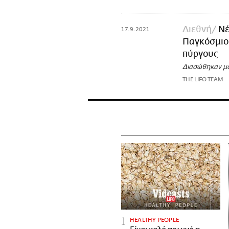
Διεθνή
Νέ
17.9.2021
Παγκόσμιο 
πύργους
Διασώθηκαν μό
THE LIFO TEAM
HEALTHY PEOPLE