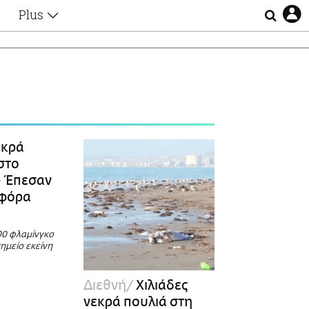
Plus
Θέματα
Συνεντεύξεις
Videos
τα
Αφιερώματα
Ζώδια
Εξομολογήσεις
Blogs
η
κρά
Οι Αθηναίοι
στο
Απώλειες
- Έπεσαν
Lgbtqi+
οφόρα
Επιλογές
00 φλαμίνγκο
ημείο εκείνη
Διεθνή
Χιλιάδες
νεκρά πουλιά στη