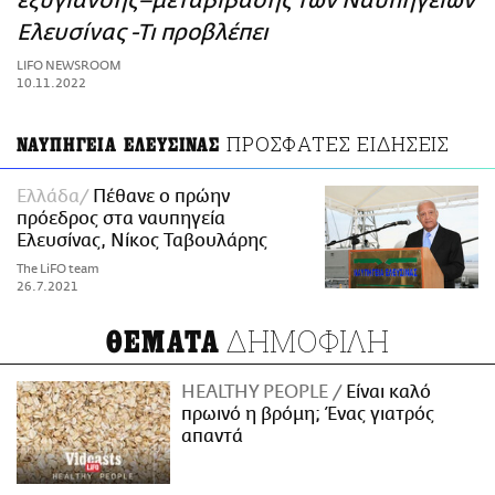
εξυγίανσης–μεταβίβασης των Ναυπηγείων
ΑΜΠΑ
Ελευσίνας -Τι προβλέπει
PRINT
LIFO NEWSROOM
10.11.2022
ΠΡΟΣΦΑΤΕΣ ΕΙΔΗΣΕΙΣ
ΝΑΥΠΗΓΕΙΑ ΕΛΕΥΣΙΝΑΣ
Ελλάδα
Πέθανε ο πρώην
πρόεδρος στα ναυπηγεία
Ελευσίνας, Νίκος Ταβουλάρης
The LiFO team
26.7.2021
ΔΗΜΟΦΙΛΗ
ΘΕΜΑΤΑ
HEALTHY PEOPLE
Είναι καλό
πρωινό η βρόμη; Ένας γιατρός
απαντά