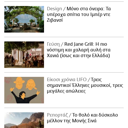
Design
Μόνο στα όνειρα: Τα
υπέροχα σπίτια του Ιμπέρ ντε
Ζιβανσί
Γεύση
Red Jane Grill: Η πιο
νόστιμη και χαλαρή αυλή στα
Χανιά (ίσως και στην Ελλάδα)
Είκοσι χρόνια LIFO
Tρεις
σημαντικοί Έλληνες μουσικοί, τρεις
μεγάλες απώλειες
Ρεπορτάζ
Το θολό και δύσκολο
μέλλον της Μονής Σινά