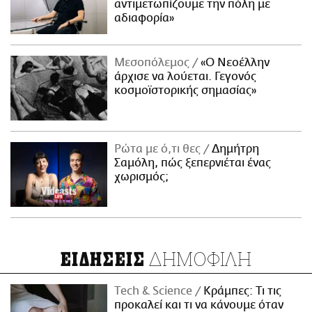
αντιμετωπίζουμε την πόλη με
αδιαφορία»
Μεσοπόλεμος
«Ο Νεοέλλην
άρχισε να λούεται. Γεγονός
κοσμοϊστορικής σημασίας»
Ρώτα με ό,τι θες
Δημήτρη
Σαμόλη, πώς ξεπερνιέται ένας
χωρισμός;
ΔΗΜΟΦΙΛΗ
ΕΙΔΗΣΕΙΣ
Τech & Science
Κράμπες: Τι τις
προκαλεί και τι να κάνουμε όταν