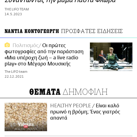
Συναντώντας την μαμά Πάστα Φλώρα
ΑΜΠΑ
THE LIFO TEAM
PRINT
14.5.2023
ΠΡΟΣΦΑΤΕΣ ΕΙΔΗΣΕΙΣ
ΝΑΝΤΙΑ ΚΟΝΤΟΓΕΩΡΓΗ
Πολιτισμός
Οι πρώτες
φωτογραφίες από την παράσταση
«Μια υπέροχη ζωή – a live radio
play» στο Μέγαρο Μουσικής
The LiFO team
22.12.2021
ΔΗΜΟΦΙΛΗ
ΘΕΜΑΤΑ
HEALTHY PEOPLE
Είναι καλό
πρωινό η βρόμη; Ένας γιατρός
απαντά