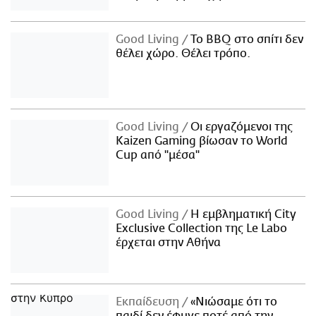
Good Living
Το BBQ στο σπίτι δεν
θέλει χώρο. Θέλει τρόπο.
Good Living
Οι εργαζόμενοι της
Kaizen Gaming βίωσαν το World
Cup από "μέσα"
Good Living
Η εμβληματική City
Exclusive Collection της Le Labo
έρχεται στην Αθήνα
Εκπαίδευση
«Νιώσαμε ότι το
παιδί δεν έφυγε ποτέ από την