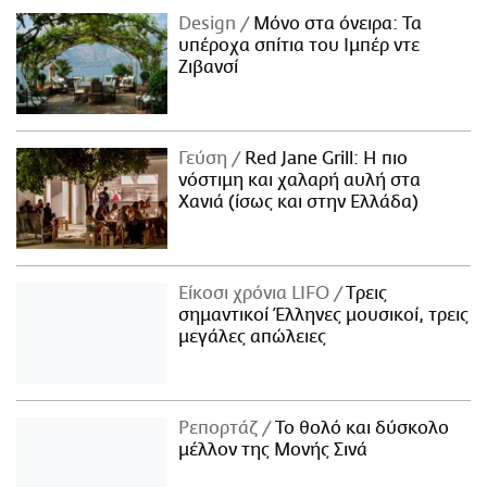
Design
Μόνο στα όνειρα: Τα
υπέροχα σπίτια του Ιμπέρ ντε
Ζιβανσί
Γεύση
Red Jane Grill: Η πιο
νόστιμη και χαλαρή αυλή στα
Χανιά (ίσως και στην Ελλάδα)
Είκοσι χρόνια LIFO
Tρεις
σημαντικοί Έλληνες μουσικοί, τρεις
μεγάλες απώλειες
Ρεπορτάζ
Το θολό και δύσκολο
μέλλον της Μονής Σινά