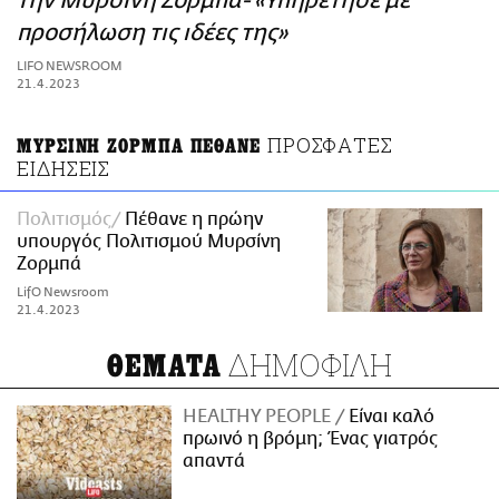
την Μυρσίνη Ζορμπά- «Υπηρέτησε με
ΑΜΠΑ
προσήλωση τις ιδέες της»
PRINT
LIFO NEWSROOM
21.4.2023
ΠΡΟΣΦΑΤΕΣ
ΜΥΡΣΙΝΗ ΖΟΡΜΠΑ ΠΕΘΑΝΕ
ΕΙΔΗΣΕΙΣ
Πολιτισμός
Πέθανε η πρώην
υπουργός Πολιτισμού Μυρσίνη
Ζορμπά
LifO Newsroom
21.4.2023
ΔΗΜΟΦΙΛΗ
ΘΕΜΑΤΑ
HEALTHY PEOPLE
Είναι καλό
πρωινό η βρόμη; Ένας γιατρός
απαντά