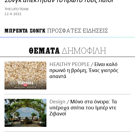
Σονγκ απέκτησαν το πρώτο τους παιδί
ΑΜΠΑ
THE LIFO TEAM
PRINT
12.4.2021
ΠΡΟΣΦΑΤΕΣ ΕΙΔΗΣΕΙΣ
ΜΠΡΕΝΤΑ ΣΟΝΓΚ
ΔΗΜΟΦΙΛΗ
ΘΕΜΑΤΑ
HEALTHY PEOPLE
Είναι καλό
πρωινό η βρόμη; Ένας γιατρός
απαντά
Design
Μόνο στα όνειρα: Τα
υπέροχα σπίτια του Ιμπέρ ντε
Ζιβανσί