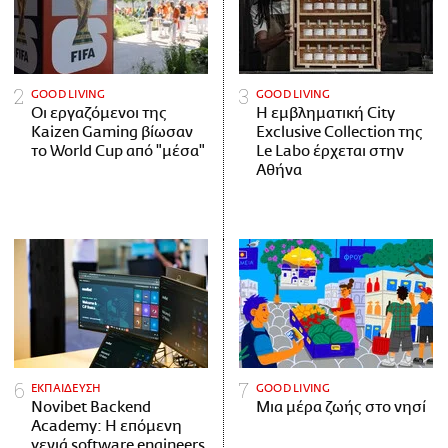
GOOD LIVING
GOOD LIVING
Οι εργαζόμενοι της
Η εμβληματική City
Kaizen Gaming βίωσαν
Exclusive Collection της
το World Cup από "μέσα"
Le Labo έρχεται στην
Αθήνα
ΕΚΠΑΙΔΕΥΣΗ
GOOD LIVING
Novibet Backend
Μια μέρα ζωής στο νησί
Academy: Η επόμενη
γενιά software engineers