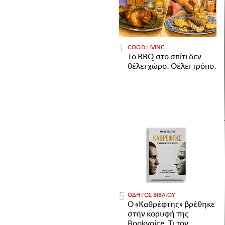
GOOD LIVING
Το BBQ στο σπίτι δεν
θέλει χώρο. Θέλει τρόπο.
ΟΔΗΓΟΣ ΒΙΒΛΙΟΥ
Ο «Καθρέφτης» βρέθηκε
στην κορυφή της
Bookvoice. Τι τον