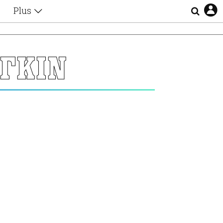
Plus
Θέματα
Συνεντεύξεις
Videos
ΓΚΙΝ
τα
Αφιερώματα
Ζώδια
Εξομολογήσεις
Blogs
η
Οι Αθηναίοι
Απώλειες
Lgbtqi+
Επιλογές