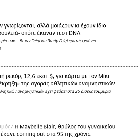
ν γνωρίζονται, αλλά μοιάζουν κι έχουν ίδιο
δουλειά- οπότε έκαναν τεστ DNA
ρία των... Brady Feigl και Brady Feigl κρατάει χρόνια
M
μή ρεκόρ, 12,6 εκατ.$, για κάρτα με τον Μίκι
έκρηξη» της αγοράς αθλητικών αναμνηστικών
θλητικών αναμνηστικών έχει φτάσει στα 26 δισεκατομμύρια
σμός
H Maybelle Blair, θρύλος του γυναικείου
 έκανε coming out στα 95 της χρόνια