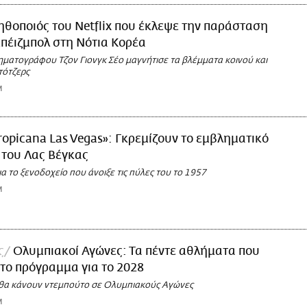
ηθοποιός του Netflix που έκλεψε την παράσταση
πέιζμπολ στη Νότια Κορέα
ηματογράφου Τζον Γιονγκ Σέο μαγνήτισε τα βλέμματα κοινού και
τότζερς
M
ropicana Las Vegas»: Γκρεμίζουν το εμβληματικό
 του Λας Βέγκας
για το ξενοδοχείο που άνοιξε τις πύλες του το 1957
M
ς
Ολυμπιακοί Αγώνες: Τα πέντε αθλήματα που
το πρόγραμμα για το 2028
θα κάνουν ντεμπούτο σε Ολυμπιακούς Αγώνες
M