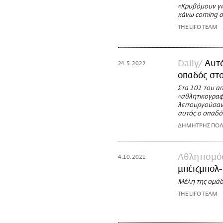
«Κρυβόμουν για
κάνω coming o
THE LIFO TEAM
Daily
Αυτό
24.5.2022
οπαδός στο
Στα 101 του απ
«αθλητικογραφί
λειτουργούσαν
αυτός ο οπαδό
ΔΗΜΗΤΡΗΣ ΠΟΛ
Αθλητισμό
4.10.2021
μπέιζμπολ-
Μέλη της ομάδ
THE LIFO TEAM