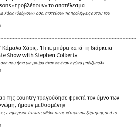
psons «προβλέπουν» το αποτέλεσμα
α Χάρις «δείχνουν» όσοι πιστεύουν τις προλήψεις αυτού του
M
Κάμαλα Χάρις: Ήπιε μπύρα κατά τη διάρκεια
ate Show with Stephen Colbert»
φορά που ήπια μια μπύρα ήταν σε έναν αγώνα μπέιζμπολ»
M
αρ της country τραγούδησε φρικτά τον ύμνο των
γνώμη, ήμουν μεθυσμένη»
τρες ενημέρωσε ότι κατευθύνεται σε κέντρο απεξάρτησης από το
M