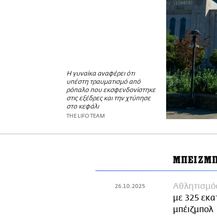
Η γυναίκα αναφέρει ότι
υπέστη τραυματισμό από
ρόπαλο που εκσφενδονίστηκε
στις εξέδρες και την χτύπησε
στο κεφάλι
THE LIFO TEAM
ΜΠΕΙΖΜ
Αθλητισμό
26.10.2025
με 325 εκα
μπέιζμπολ