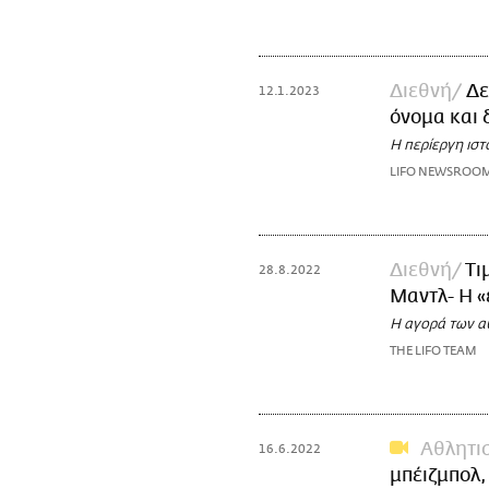
Διεθνή
Δε
12.1.2023
όνομα και 
Η περίεργη ιστο
LIFO NEWSROO
Διεθνή
Τι
28.8.2022
Μαντλ- Η «
Η αγορά των α
THE LIFO TEAM
Αθλητι
16.6.2022
μπέιζμπολ,