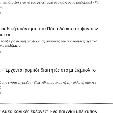
mamoto έρχεται να γράψει ιστορία στο σύγχρονο μπέιζμπολ - Για
ως
M
οπαδική απάντηση του Πάπα Λέοντα σε φαν των
σατε»
δειξε για ακόμη μία φορά τις οπαδικές του προτιμήσεις σχετικά
νικα αθλήματα
M
ς
Έρχονται ρομπότ διαιτητές στο μπέιζμπολ το
πό την επόμενη σεζόν - Πώς «βλέπουν» αυτή την αλλαγή παίκτες
ς
M
Αμερικανικές εκλογές: Ένα παιχνίδι μπέιζμπολ