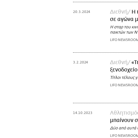
Διεθνή
Η 
20.3.2024
σε αγώνα μ
Η σταρ του κιν
παικτών των Ν
LIFO NEWSROO
Διεθνή
«T
3.2.2024
ξενοδοχείο
Τίτλοι τέλους 
LIFO NEWSROO
Αθλητισμό
14.10.2023
μπαίνουν σ
Δύο από αυτά 
LIFO NEWSROO