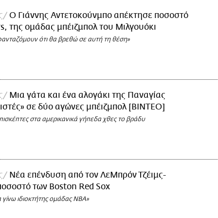
ς
Ο Γιάννης Αντετοκούνμπο απέκτησε ποσοστό
s, της ομάδας μπέιζμπολ του Μιλγουόκι
φανταζόμουν ότι θα βρεθώ σε αυτή τη θέση»
ς
Μια γάτα και ένα αλογάκι της Παναγίας
στές» σε δύο αγώνες μπέιζμπολ [ΒΙΝΤΕΟ]
πισκέπτες στα αμερικανικά γήπεδα χθες το βράδυ
ς
Νέα επένδυση από τον ΛεΜπρόν Τζέιμς-
οσοστό των Boston Red Sox
α γίνω ιδιοκτήτης ομάδας ΝΒΑ»