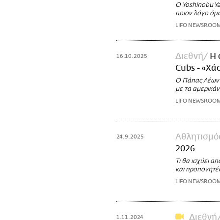
Ο Yoshinobu Ya
ποιον λόγο όμ
LIFO NEWSROO
Διεθνή
Η 
16.10.2025
Cubs - «Χά
Ο Πάπας Λέων έ
με τα αμερικά
LIFO NEWSROO
Αθλητισμό
24.9.2025
2026
Τι θα ισχύει α
και προπονητέ
LIFO NEWSROO
Διεθνή
1.11.2024