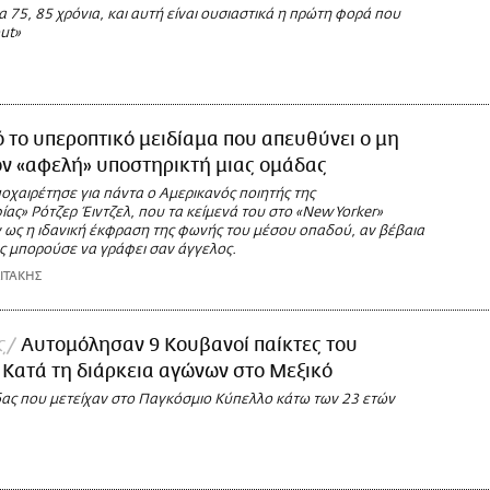
 75, 85 χρόνια, και αυτή είναι ουσιαστικά η πρώτη φορά που
ut»
 το υπεροπτικό μειδίαμα που απευθύνει ο μη
ν «αφελή» υποστηρικτή μιας ομάδας
οχαιρέτησε για πάντα ο Αμερικανός ποιητής της
ας» Ρότζερ Έιντζελ, που τα κείμενά του στο «New Yorker»
 ως η ιδανική έκφραση της φωνής του μέσου οπαδού, αν βέβαια
ς μπορούσε να γράφει σαν άγγελος.
ΙΤΑΚΗΣ
ς
Αυτομόλησαν 9 Κουβανοί παίκτες του
 Κατά τη διάρκεια αγώνων στο Μεξικό
ας που μετείχαν στο Παγκόσμιο Κύπελλο κάτω των 23 ετών