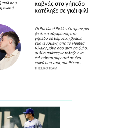
καβγάς στο γήπεδο
ζμπολ που
η σιωπή.
κατέληξε σε γκέι φιλί
Οι Portland Pickles έστησαν μια
ψεύτικη σύγκρουση στο
γήπεδο σε θεματική βραδιά
εμπνευσμένη από το Heated
Rivalry μόνο που αντί για ξύλο,
οι δύο παίκτες κατέληξαν να
φιλιούνται μπροστά σε ένα
κοινό που τους αποθέωσε.
THE LIFO TEAM