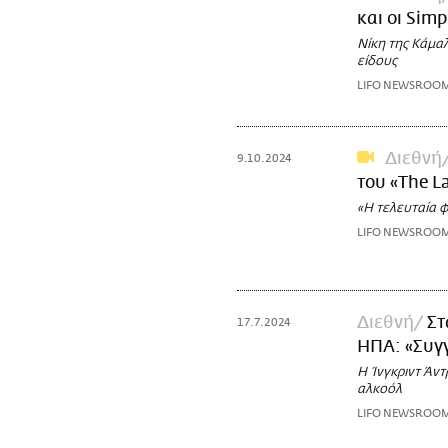
και οι Sim
Νίκη της Κάμαλ
είδους
LIFO NEWSROO
Διεθνή
9.10.2024
του «The L
«Η τελευταία 
LIFO NEWSROO
Διεθνή
Στ
17.7.2024
ΗΠΑ: «Συγ
Η Ίνγκριντ Άν
αλκοόλ
LIFO NEWSROO