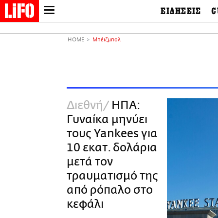
ΕΙΔΗΣΕΙΣ
C
LIFO SHOP
Ελλάδα
Ο
Διεθνή
Μ
NEWSLETTER
HOME
Μπέιζμπολ
Πολιτική
Θ
ΜΙΚΡΟΠΡΑΓΜΑΤΑ
Οικονομία
Ει
THE GOOD LIFO
Πολιτισμός
Βι
LIFOLAND
Αθλητισμός
Αρ
CITY GUIDE
& 
Περιβάλλον
Διεθνή
ΗΠΑ:
D
ΑΜΠΑ
TV & Media
Φ
Γυναίκα μηνύει
PRINT
Tech &
Science
τους Yankees για
European Lifo
10 εκατ. δολάρια
μετά τον
τραυματισμό της
από ρόπαλο στο
κεφάλι