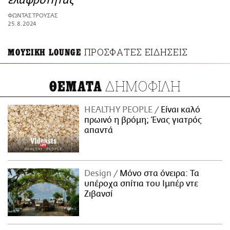
ελαφρότητας
ΑΜΠΑ
ΦΩΝΤΑΣ ΤΡΟΥΣΑΣ
PRINT
25.8.2024
ΠΡΟΣΦΑΤΕΣ ΕΙΔΗΣΕΙΣ
ΜΟΥΣΙΚΗ LOUNGE
ΔΗΜΟΦΙΛΗ
ΘΕΜΑΤΑ
HEALTHY PEOPLE
Είναι καλό
πρωινό η βρόμη; Ένας γιατρός
απαντά
Design
Μόνο στα όνειρα: Τα
υπέροχα σπίτια του Ιμπέρ ντε
Ζιβανσί