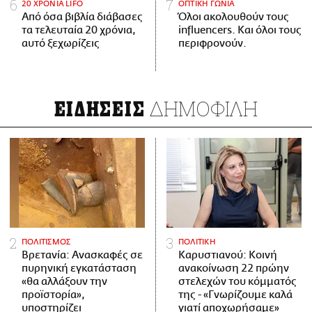
20 ΧΡΟΝΙΑ LIFO
ΟΠΤΙΚΗ ΓΩΝΙΑ
Από όσα βιβλία διάβασες
Όλοι ακολουθούν τους
τα τελευταία 20 χρόνια,
influencers. Και όλοι τους
αυτό ξεχωρίζεις
περιφρονούν.
ΔΗΜΟΦΙΛΗ
ΕΙΔΗΣΕΙΣ
ΠΟΛΙΤΙΣΜΟΣ
ΠΟΛΙΤΙΚΗ
Βρετανία: Ανασκαφές σε
Καρυστιανού: Κοινή
πυρηνική εγκατάσταση
ανακοίνωση 22 πρώην
«θα αλλάξουν την
στελεχών του κόμματός
προϊστορία»,
της - «Γνωρίζουμε καλά
υποστηρίζει
γιατί αποχωρήσαμε»