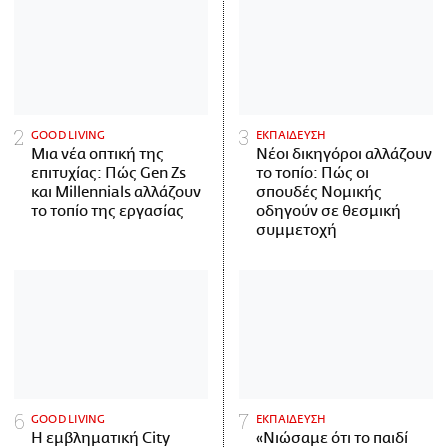
GOOD LIVING
ΕΚΠΑΙΔΕΥΣΗ
Μια νέα οπτική της
Νέοι δικηγόροι αλλάζουν
επιτυχίας: Πώς Gen Zs
το τοπίο: Πώς οι
και Millennials αλλάζουν
σπουδές Νομικής
το τοπίο της εργασίας
οδηγούν σε θεσμική
συμμετοχή
GOOD LIVING
ΕΚΠΑΙΔΕΥΣΗ
Η εμβληματική City
«Νιώσαμε ότι το παιδί