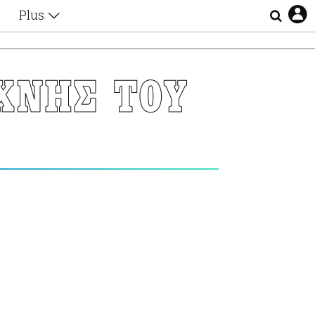
Plus
Θέματα
Συνεντεύξεις
Videos
ΧΝΗΣ ΤΟΥ
τα
Αφιερώματα
Ζώδια
Εξομολογήσεις
Blogs
η
Οι Αθηναίοι
Απώλειες
Lgbtqi+
Επιλογές