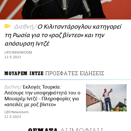
ΑΜΠΑ
PRINT
Διεθνή
Ο Κιλιτσντάρογλου κατηγορεί
τη Ρωσία για το «ροζ βίντεο» και την
απόσυρση Ιντζέ
LIFO NEWSROOM
12.5.2023
ΠΡΟΣΦΑΤΕΣ ΕΙΔΗΣΕΙΣ
ΜΟΥΑΡΕΜ ΙΝΤΖΕ
Διεθνή
Εκλογές Τουρκία:
Απέσυρε την υποψηφιότητά του ο
Μουαρέμ Ιντζέ - Πληροφορίες για
«απειλές με ροζ βίντεο»
LifO Newsroom
11.5.2023