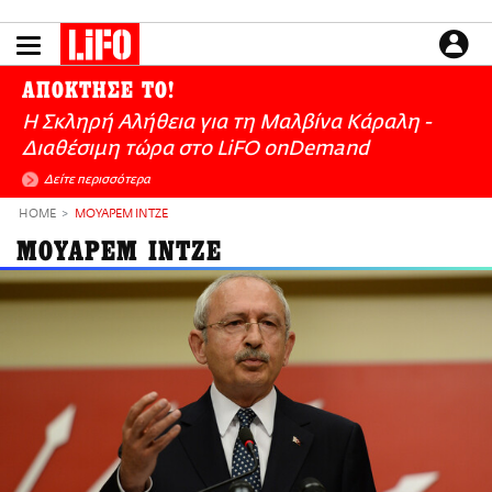
Παράκαμψη
προς
το
ΕΙΔΗΣΕΙΣ
κυρίως
ΑΠΟΚΤΗΣΕ ΤΟ!
περιεχόμενο
CULTURE
Η Σκληρή Αλήθεια για τη Μαλβίνα Κάραλη -
ΑΠΟΨΕΙΣ
Διαθέσιμη τώρα στo LiFO onDemand
ΤΡΟΠΟΣ ΖΩΗΣ
Δείτε περισσότερα
PODCASTS
HOME
ΜΟΥΑΡΕΜ ΙΝΤΖΕ
Plus
ΜΟΥΑΡΕΜ ΙΝΤΖΕ
LIFO SHOP
NEWSLETTER
ΜΙΚΡΟΠΡΑΓΜΑΤΑ
THE GOOD LIFO
LIFOLAND
CITY GUIDE