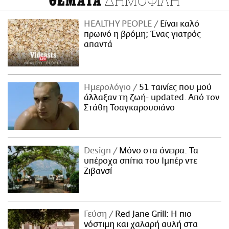
ΔΗΜΟΦΙΛΗ
ΘΕΜΑΤΑ
HEALTHY PEOPLE
Είναι καλό
πρωινό η βρόμη; Ένας γιατρός
απαντά
Ημερολόγιο
51 ταινίες που μού
άλλαξαν τη ζωή- updated. Aπό τον
Στάθη Τσαγκαρουσιάνο
Design
Μόνο στα όνειρα: Τα
υπέροχα σπίτια του Ιμπέρ ντε
Ζιβανσί
Γεύση
Red Jane Grill: Η πιο
νόστιμη και χαλαρή αυλή στα