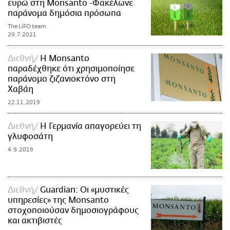
ευρώ στη Monsanto -Φακέλωνε
παράνομα δημόσια πρόσωπα
The LiFO team
29.7.2021
Διεθνή
Η Monsanto
παραδέχθηκε ότι χρησιμοποίησε
παράνομο ζιζανιοκτόνο στη
Χαβάη
22.11.2019
Διεθνή
H Γερμανία απαγορεύει τη
γλυφοσάτη
4.9.2019
Διεθνή
Guardian: Oι «μυστικές
υπηρεσίες» της Monsanto
στοχοποιούσαν δημοσιογράφους
και ακτιβιστές