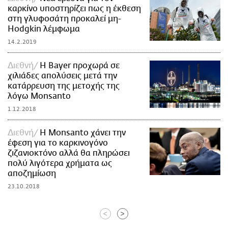
καρκίνο υποστηρίζει πως η έκθεση
στη γλυφοσάτη προκαλεί μη-
Hodgkin λέμφωμα
14.2.2019
Διεθνή
H Βayer προχωρά σε
χιλιάδες απολύσεις μετά την
κατάρρευση της μετοχής της
λόγω Monsanto
1.12.2018
Διεθνή
Η Μonsanto χάνει την
έφεση για το καρκινογόνο
ζιζανιοκτόνο αλλά θα πληρώσει
πολύ λιγότερα χρήματα ως
αποζημίωση
23.10.2018
<
>