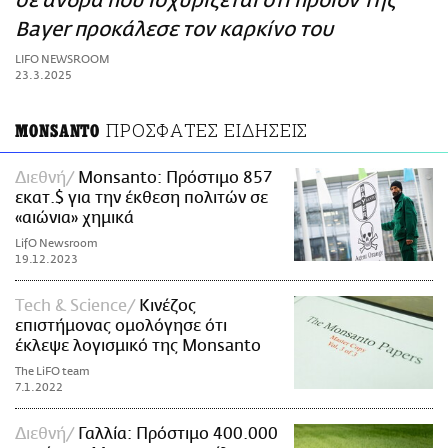
σε άνδρα που ισχυρίζεται ότι προϊόν της
ΑΜΠΑ
Bayer προκάλεσε τον καρκίνο του
PRINT
LIFO NEWSROOM
23.3.2025
ΠΡΟΣΦΑΤΕΣ ΕΙΔΗΣΕΙΣ
MONSANTO
Διεθνή
Monsanto: Πρόστιμο 857
εκατ.$ για την έκθεση πολιτών σε
«αιώνια» χημικά
LifO Newsroom
19.12.2023
Τech & Science
Κινέζος
επιστήμονας ομολόγησε ότι
έκλεψε λογισμικό της Monsanto
The LiFO team
7.1.2022
Διεθνή
Γαλλία: Πρόστιμο 400.000