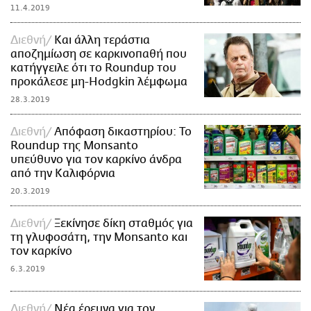
11.4.2019
Διεθνή
Και άλλη τεράστια
αποζημίωση σε καρκινοπαθή που
κατήγγειλε ότι το Roundup του
προκάλεσε μη-Hodgkin λέμφωμα
28.3.2019
Διεθνή
Απόφαση δικαστηρίου: To
Roundup της Monsanto
υπεύθυνο για τον καρκίνο άνδρα
από την Καλιφόρνια
20.3.2019
Διεθνή
Ξεκίνησε δίκη σταθμός για
τη γλυφοσάτη, την Monsanto και
τον καρκίνο
6.3.2019
Διεθνή
Νέα έρευνα για τον