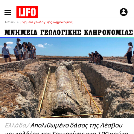
Παράκαμψη
προς
το
ΕΙΔΗΣΕΙΣ
κυρίως
HOME
μνημεία γεωλογικής κληρονομιάς
περιεχόμενο
CULTURE
ΜΝΗΜΕΙΑ ΓΕΩΛΟΓΙΚΗΣ ΚΛΗΡΟΝΟΜΙΑΣ
ΑΠΟΨΕΙΣ
ΤΡΟΠΟΣ ΖΩΗΣ
PODCASTS
Plus
LIFO SHOP
NEWSLETTER
ΜΙΚΡΟΠΡΑΓΜΑΤΑ
THE GOOD LIFO
LIFOLAND
Ελλάδα
Απολιθωμένο δάσος της Λέσβου
CITY GUIDE