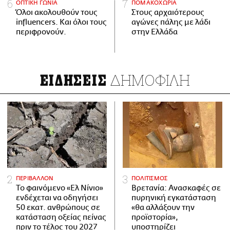
ΟΠΤΙΚΗ ΓΩΝΙΑ
ΠΟΜΑΚΟΧΩΡΙΑ
Όλοι ακολουθούν τους
Στους αρχαιότερους
influencers. Και όλοι τους
αγώνες πάλης με λάδι
περιφρονούν.
στην Ελλάδα
ΔΗΜΟΦΙΛΗ
ΕΙΔΗΣΕΙΣ
ΠΕΡΙΒΑΛΛΟΝ
ΠΟΛΙΤΙΣΜΟΣ
Το φαινόμενο «Ελ Νίνιο»
Βρετανία: Ανασκαφές σε
ενδέχεται να οδηγήσει
πυρηνική εγκατάσταση
50 εκατ. ανθρώπους σε
«θα αλλάξουν την
κατάσταση οξείας πείνας
προϊστορία»,
πριν το τέλος του 2027
υποστηρίζει