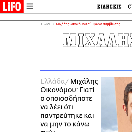
ΕΙΔΗΣΕΙΣ
C
LIFO SHOP
Ελλάδα
Ο
Διεθνή
Μ
NEWSLETTER
HOME
Μιχάλης Οικονόμου σύμφωνο συμβίωσης
Πολιτική
Θ
ΜΙΚΡΟΠΡΑΓΜΑΤΑ
ΜΙΧΑΛΗ
Οικονομία
Ει
THE GOOD LIFO
Πολιτισμός
Βι
LIFOLAND
Αθλητισμός
Αρ
CITY GUIDE
& 
Περιβάλλον
D
ΑΜΠΑ
TV & Media
Φ
PRINT
Tech &
Science
Ελλάδα
Μιχάλης
European Lifo
Οικονόμου: Γιατί
ο οποιοσδήποτε
να λέει ότι
παντρεύτηκε και
να μην το κάνω