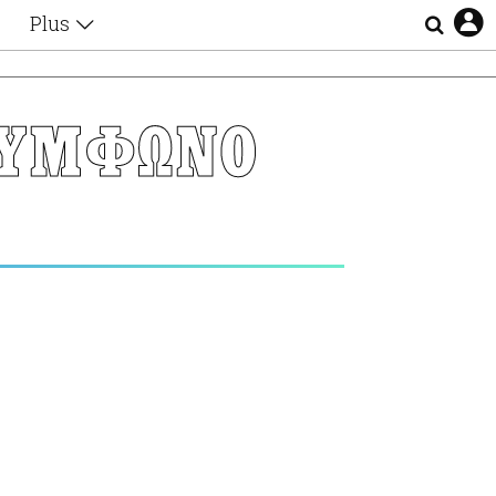
Plus
Θέματα
Συνεντεύξεις
Videos
ΣΥΜΦΩΝΟ
τα
Αφιερώματα
Ζώδια
Εξομολογήσεις
Blogs
η
Οι Αθηναίοι
Απώλειες
Lgbtqi+
Επιλογές