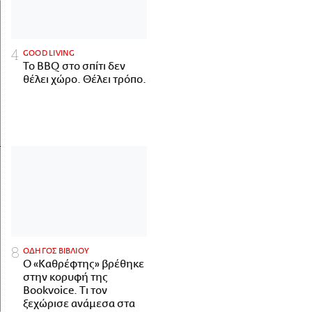
GOOD LIVING
Το BBQ στο σπίτι δεν
θέλει χώρο. Θέλει τρόπο.
ΟΔΗΓΟΣ ΒΙΒΛΙΟΥ
Ο «Καθρέφτης» βρέθηκε
στην κορυφή της
Bookvoice. Τι τον
ξεχώρισε ανάμεσα στα