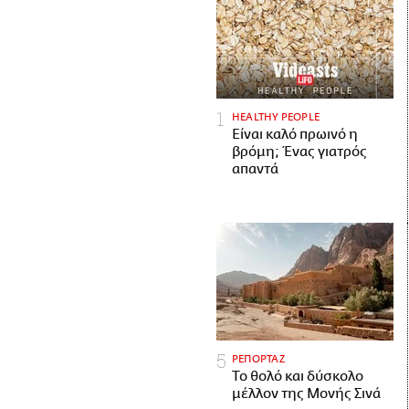
HEALTHY PEOPLE
Είναι καλό πρωινό η
βρόμη; Ένας γιατρός
απαντά
ΡΕΠΟΡΤΑΖ
Το θολό και δύσκολο
μέλλον της Μονής Σινά