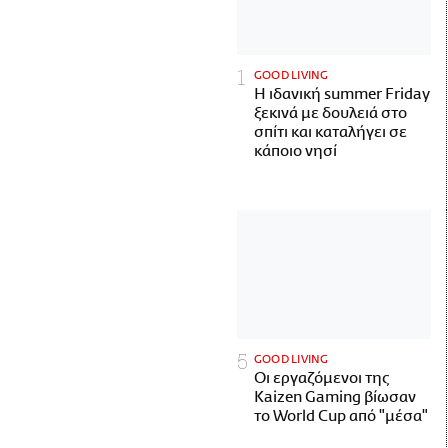
GOOD LIVING
Η ιδανική summer Friday
ξεκινά με δουλειά στο
σπίτι και καταλήγει σε
κάποιο νησί
GOOD LIVING
Οι εργαζόμενοι της
Kaizen Gaming βίωσαν
το World Cup από "μέσα"