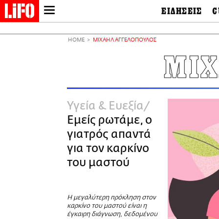
ΕΙΔΗΣΕΙΣ
C
LIFO SHOP
Ελλάδα
Ο
Διεθνή
Μ
NEWSLETTER
HOME
ΜΙΧΑΗΛ ΑΓΓΕΛΟΠΟΥΛΟΣ
Πολιτική
Θ
ΜΙΚΡΟΠΡΑΓΜΑΤΑ
ΜΙΧ
Οικονομία
Ει
THE GOOD LIFO
Πολιτισμός
Βι
LIFOLAND
Αθλητισμός
Αρ
CITY GUIDE
& 
Περιβάλλον
Υγεία & Ευεξία
D
ΑΜΠΑ
TV & Media
Φ
Εμείς ρωτάμε, ο
PRINT
Tech &
Science
γιατρός απαντά
European Lifo
για τον καρκίνο
του μαστού
Η μεγαλύτερη πρόκληση στον
καρκίνο του μαστού είναι η
έγκαιρη διάγνωση, δεδομένου