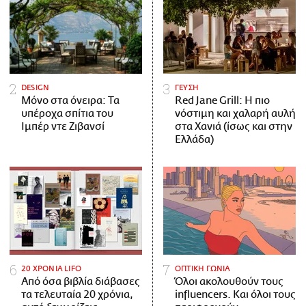
DESIGN
ΓΕΥΣΗ
Μόνο στα όνειρα: Τα
Red Jane Grill: Η πιο
υπέροχα σπίτια του
νόστιμη και χαλαρή αυλή
Ιμπέρ ντε Ζιβανσί
στα Χανιά (ίσως και στην
Ελλάδα)
20 ΧΡΟΝΙΑ LIFO
ΟΠΤΙΚΗ ΓΩΝΙΑ
Από όσα βιβλία διάβασες
Όλοι ακολουθούν τους
τα τελευταία 20 χρόνια,
influencers. Και όλοι τους