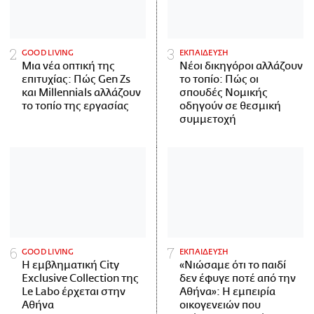
GOOD LIVING
ΕΚΠΑΙΔΕΥΣΗ
Μια νέα οπτική της
Νέοι δικηγόροι αλλάζουν
επιτυχίας: Πώς Gen Zs
το τοπίο: Πώς οι
και Millennials αλλάζουν
σπουδές Νομικής
το τοπίο της εργασίας
οδηγούν σε θεσμική
συμμετοχή
GOOD LIVING
ΕΚΠΑΙΔΕΥΣΗ
Η εμβληματική City
«Νιώσαμε ότι το παιδί
Exclusive Collection της
δεν έφυγε ποτέ από την
Le Labo έρχεται στην
Αθήνα»: Η εμπειρία
Αθήνα
οικογενειών που