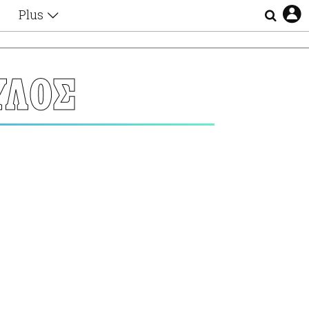
Plus
Θέματα
Συνεντεύξεις
Videos
ΥΛΟΣ
τα
Αφιερώματα
Ζώδια
Εξομολογήσεις
Blogs
η
Οι Αθηναίοι
Απώλειες
Lgbtqi+
Επιλογές