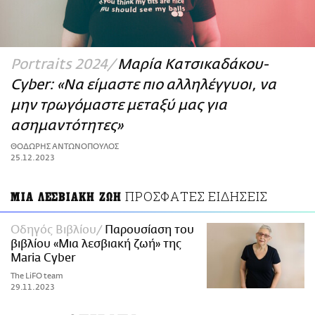
ΑΜΠΑ
PRINT
Portraits 2024
Μαρία Κατσικαδάκου-
Cyber: «Nα είμαστε πιο αλληλέγγυοι, να
μην τρωγόμαστε μεταξύ μας για
ασημαντότητες»
ΘΟΔΩΡΗΣ ΑΝΤΩΝΟΠΟΥΛΟΣ
25.12.2023
ΠΡΟΣΦΑΤΕΣ ΕΙΔΗΣΕΙΣ
ΜΙΑ ΛΕΣΒΙΑΚΗ ΖΩΗ
Οδηγός Βιβλίου
Παρουσίαση του
βιβλίου «Μια λεσβιακή ζωή» της
Maria Cyber
The LiFO team
29.11.2023