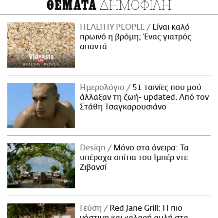
ΔΗΜΟΦΙΛΗ
ΘΕΜΑΤΑ
HEALTHY PEOPLE
Είναι καλό
πρωινό η βρόμη; Ένας γιατρός
απαντά
Ημερολόγιο
51 ταινίες που μού
άλλαξαν τη ζωή- updated. Aπό τον
Στάθη Τσαγκαρουσιάνο
Design
Μόνο στα όνειρα: Τα
υπέροχα σπίτια του Ιμπέρ ντε
Ζιβανσί
Γεύση
Red Jane Grill: Η πιο
νόστιμη και χαλαρή αυλή στα