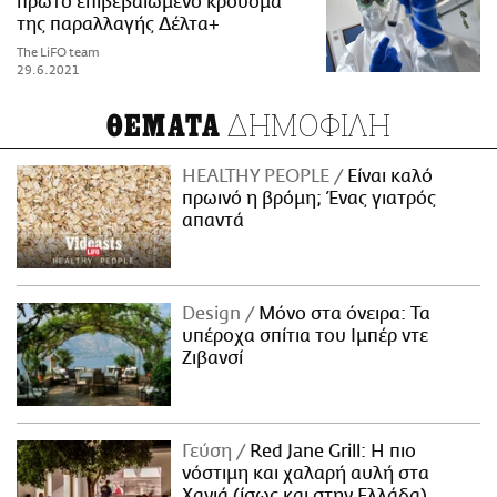
πρώτο επιβεβαιωμένο κρούσμα
της παραλλαγής Δέλτα+
The LiFO team
29.6.2021
ΔΗΜΟΦΙΛΗ
ΘΕΜΑΤΑ
HEALTHY PEOPLE
Είναι καλό
πρωινό η βρόμη; Ένας γιατρός
απαντά
Design
Μόνο στα όνειρα: Τα
υπέροχα σπίτια του Ιμπέρ ντε
Ζιβανσί
Γεύση
Red Jane Grill: Η πιο
νόστιμη και χαλαρή αυλή στα
Χανιά (ίσως και στην Ελλάδα)