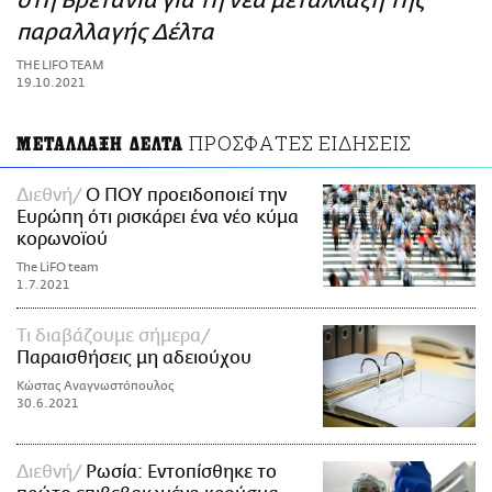
στη Βρετανία για τη νέα μετάλλαξη της
ΑΜΠΑ
παραλλαγής Δέλτα
PRINT
THE LIFO TEAM
19.10.2021
ΠΡΟΣΦΑΤΕΣ ΕΙΔΗΣΕΙΣ
ΜΕΤΑΛΛΑΞΗ ΔΕΛΤΑ
Διεθνή
Ο ΠΟΥ προειδοποιεί την
Ευρώπη ότι ρισκάρει ένα νέο κύμα
κορωνοϊού
The LiFO team
1.7.2021
Τι διαβάζουμε σήμερα
Παραισθήσεις μη αδειούχου
Κώστας Αναγνωστόπουλος
30.6.2021
Διεθνή
Ρωσία: Εντοπίσθηκε το