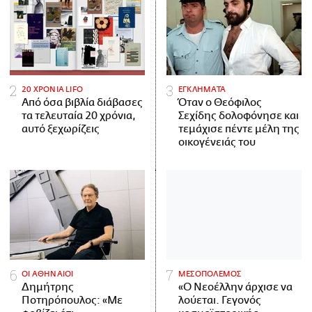
20 ΧΡΟΝΙΑ LIFO
ΕΓΚΛΗΜΑΤΑ
Από όσα βιβλία διάβασες
Όταν ο Θεόφιλος
τα τελευταία 20 χρόνια,
Σεχίδης δολοφόνησε και
αυτό ξεχωρίζεις
τεμάχισε πέντε μέλη της
οικογένειάς του
ΟΙ ΑΘΗΝΑΙΟΙ
ΜΕΣΟΠΟΛΕΜΟΣ
Δημήτρης
«Ο Νεοέλλην άρχισε να
Ποτηρόπουλος: «Με
λούεται. Γεγονός