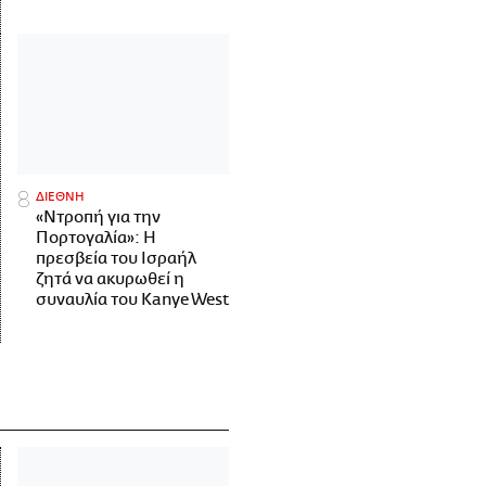
ΔΙΕΘΝΗ
«Ντροπή για την
Πορτογαλία»: Η
πρεσβεία του Ισραήλ
ζητά να ακυρωθεί η
συναυλία του Kanye West