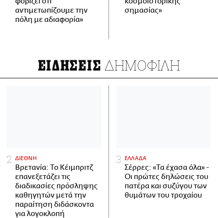
φοβίζει ότι
κοσμοϊστορικής
αντιμετωπίζουμε την
σημασίας»
πόλη με αδιαφορία»
ΔΗΜΟΦΙΛΗ
ΕΙΔΗΣΕΙΣ
ΔΙΕΘΝΗ
ΕΛΛΑΔΑ
Βρετανία: Το Κέιμπριτζ
Σέρρες: «Τα έχασα όλα» -
επανεξετάζει τις
Οι πρώτες δηλώσεις του
διαδικασίες πρόσληψης
πατέρα και συζύγου των
καθηγητών μετά την
θυμάτων του τροχαίου
παραίτηση διδάσκοντα
για λογοκλοπή