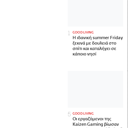
GOOD LIVING
Η ιδανική summer Friday
ξεκινά με δουλειά στο
σπίτι και καταλήγει σε
κάποιο νησί
GOOD LIVING
Οι εργαζόμενοι της
Kaizen Gaming βίωσαν