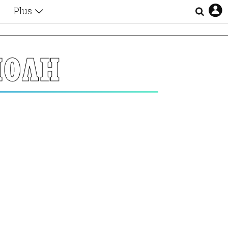
Plus
Θέματα
Συνεντεύξεις
Videos
ΠΟΛΗ
τα
Αφιερώματα
Ζώδια
Εξομολογήσεις
Blogs
η
Οι Αθηναίοι
Απώλειες
Lgbtqi+
Επιλογές