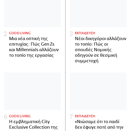
GOOD LIVING
ΕΚΠΑΙΔΕΥΣΗ
Μια νέα οπτική της
Νέοι δικηγόροι αλλάζουν
επιτυχίας: Πώς Gen Zs
το τοπίο: Πώς οι
και Millennials αλλάζουν
σπουδές Νομικής
το τοπίο της εργασίας
οδηγούν σε θεσμική
συμμετοχή
GOOD LIVING
ΕΚΠΑΙΔΕΥΣΗ
Η εμβληματική City
«Νιώσαμε ότι το παιδί
Exclusive Collection της
δεν έφυγε ποτέ από την