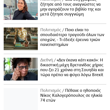
ζήτησε από τους αναγνώστες να
μην αγοράζουν το βιβλίο της και
μετά ζήτησε συγγνώμη
Πολιτισμός
Ποιο είναι το
σπουδαιότερο τραγούδι όλων των
εποχών; - Τι έδειξε έρευνα τριών
πανεπιστημίων
Διεθνή
«Δεν έκανα κάτι κακό»: Η
δικαστική μάχη Βρετανίδας χήρας
που ζει 21 χρόνια στη Σουηδία και
τώρα πρέπει να φύγει λόγω Brexit
Πολιτισμός
Πέθανε ο ηθοποιός
Νίκος Καλογερόπουλος σε ηλικία
74 ετών