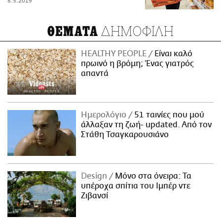
8.5.2019
ΔΗΜΟΦΙΛΗ
ΘΕΜΑΤΑ
HEALTHY PEOPLE
Είναι καλό
πρωινό η βρόμη; Ένας γιατρός
απαντά
Ημερολόγιο
51 ταινίες που μού
άλλαξαν τη ζωή- updated. Aπό τον
Στάθη Τσαγκαρουσιάνο
Design
Μόνο στα όνειρα: Τα
υπέροχα σπίτια του Ιμπέρ ντε
Ζιβανσί