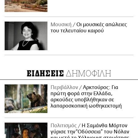
Μουσική
Οι μουσικές απώλειες
του τελευταίου καιρού
ΔΗΜΟΦΙΛΗ
ΕΙΔΗΣΕΙΣ
Περιβάλλον
Αρκτούρος: Για
πρώτη φορά στην Ελλάδα,
αρκούδες υποβλήθηκαν σε
λαπαροσκοπική ωοθηκεκτομή
Πολιτισμός
Η Σαμάνθα Μόρτον
γύρισε την “Οδύσσεια” του Νόλαν
και μετά το Χόλιγουντ σταμάτησε