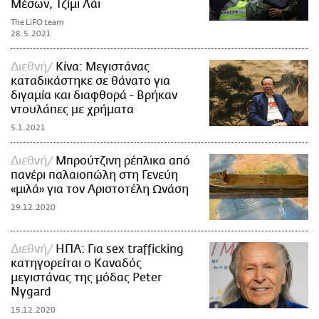
Μέσων, Τζίμι Λάι
The LiFO team
28.5.2021
Διεθνή
Κίνα: Μεγιστάνας
καταδικάστηκε σε θάνατο για
διγαμία και διαφθορά - Βρήκαν
ντουλάπες με χρήματα
5.1.2021
Διεθνή
Μπρούτζινη ρέπλικα από
πανέρι παλαιοπώλη στη Γενεύη
«μιλά» για τον Αριστοτέλη Ωνάση
29.12.2020
Διεθνή
ΗΠΑ: Για sex trafficking
κατηγορείται ο Καναδός
μεγιστάνας της μόδας Peter
Nygard
15.12.2020