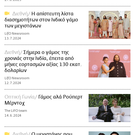
Διεθνή
Η απίστευτη λίστα
διασημοτήτων στον Ινδικό γάμο
των μεγιστάνων
LifO Newsroom
13.7.2024
Διεθνή
Σήμερα ο γάμος της
χρονιάς στην Ινδία, έπειτα από
μήνες εορτασμών αξίας 130 εκατ.
δολαρίων
LifO Newsroom
12.7.2024
Οπτική Γωνία
Γάμος αλά Ρούπερτ
Μέρντοχ
The LiFO team
14.6.2024
Διεθνή
Ο μεγιστάνας που