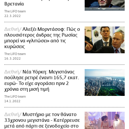
Βρετανία
The LiFO team
22.3.2022
Διεθνή
Αλεξέι Μορντάσοφ: Πώς ο
πλουσιότερος άνδρας της Ρωσίας
μπορεί να «γλιτώσει» από τις
κυρώσεις
The LiFO team
16.3.2022
Διεθνή
Νέα Υόρκη: Μεγιστάνας
πούλησε ρετιρέ έναντι 165,7 εκατ.
ευρώ- Το είχε αγοράσει πριν 2
χρόνια στη μισή τιμή
The LiFO team
14.1.2022
Διεθνή
Μυστήριο με τον θάνατο
33χρονου μεγιστάνα - Κατέρρευσε
μετά από πάρτι σε ξενοδοχείο στο