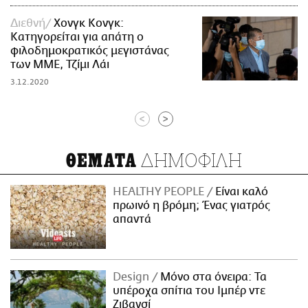
Διεθνή
Χονγκ Κονγκ:
Κατηγορείται για απάτη ο
φιλοδημοκρατικός μεγιστάνας
των ΜΜΕ, Τζίμι Λάι
3.12.2020
<
>
ΔΗΜΟΦΙΛΗ
ΘΕΜΑΤΑ
HEALTHY PEOPLE
Είναι καλό
πρωινό η βρόμη; Ένας γιατρός
απαντά
Design
Μόνο στα όνειρα: Τα
υπέροχα σπίτια του Ιμπέρ ντε
Ζιβανσί