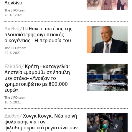
Λονδίνο
The LiFO team
26.10.2021
Διεθνή
Πέθανε ο πατέρας της
πλουσιότερης αιγυπτιακής
οικογένειας - Η περιουσία του
The LiFO team
29.6.2021
Ελλάδα
Κρήτη - καταγγελία:
Ληστεία «μαμούθ» σε έπαυλη
μεγιστάνα- «Άνοιξαν το
χρηματοκιβώτιο με 800.000
ευρώ»
The LiFO team
10.6.2021
Διεθνή
Χονγκ Κονγκ: Νέα ποινή
φυλάκισης για τον
φιλοδημοκρατικό μεγιστάνα των