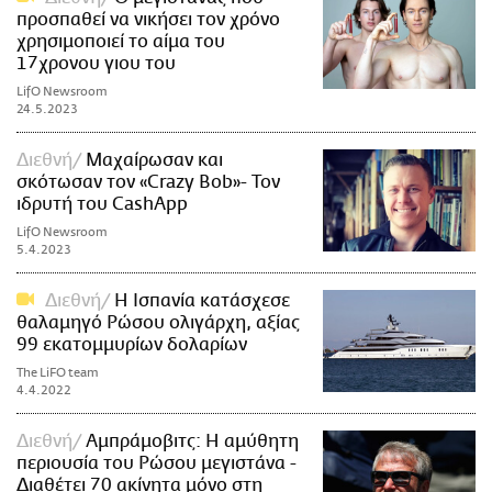
προσπαθεί να νικήσει τον χρόνο
χρησιμοποιεί το αίμα του
17χρονου γιου του
LifO Newsroom
24.5.2023
Διεθνή
Μαχαίρωσαν και
σκότωσαν τον «Crazy Bob»- Τον
ιδρυτή του CashApp
LifO Newsroom
5.4.2023
Διεθνή
Η Ισπανία κατάσχεσε
θαλαμηγό Ρώσου ολιγάρχη, αξίας
99 εκατομμυρίων δολαρίων
The LiFO team
4.4.2022
Διεθνή
Αμπράμοβιτς: Η αμύθητη
περιουσία του Ρώσου μεγιστάνα -
Διαθέτει 70 ακίνητα μόνο στη