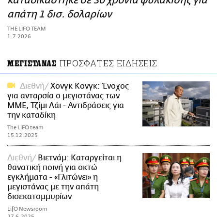
καταδικάστηκε σε 30 χρόνια φυλάκισης για
ΑΜΠΑ
απάτη 1 δισ. δολαρίων
PRINT
THE LIFO TEAM
1.7.2026
ΠΡΟΣΦΑΤΕΣ ΕΙΔΗΣΕΙΣ
ΜΕΓΙΣΤΑΝΑΣ
Διεθνή
Χονγκ Κονγκ: Ένοχος
για ανταρσία ο μεγιστάνας των
ΜΜΕ, Τζίμι Λάι - Αντιδράσεις για
την καταδίκη
The LiFO team
15.12.2025
Διεθνή
Βιετνάμ: Καταργείται η
θανατική ποινή για οκτώ
εγκλήματα - «Γλιτώνει» η
μεγιστάνας με την απάτη
δισεκατομμυρίων
LifO Newsroom
27.6.2025