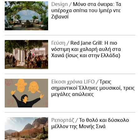
Design
Μόνο στα όνειρα: Τα
υπέροχα σπίτια του Ιμπέρ ντε
Ζιβανσί
Γεύση
Red Jane Grill: Η πιο
νόστιμη και χαλαρή αυλή στα
Χανιά (ίσως και στην Ελλάδα)
Είκοσι χρόνια LIFO
Tρεις
σημαντικοί Έλληνες μουσικοί, τρεις
μεγάλες απώλειες
Ρεπορτάζ
Το θολό και δύσκολο
μέλλον της Μονής Σινά