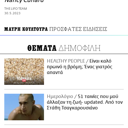
Nancy Cunard
ΑΜΠΑ
THE LIFO TEAM
PRINT
30.5.2023
ΠΡΟΣΦΑΤΕΣ ΕΙΔΗΣΕΙΣ
ΜΑΥΡΗ ΚΟΥΛΤΟΥΡΑ
ΔΗΜΟΦΙΛΗ
ΘΕΜΑΤΑ
HEALTHY PEOPLE
Είναι καλό
πρωινό η βρόμη; Ένας γιατρός
απαντά
Ημερολόγιο
51 ταινίες που μού
άλλαξαν τη ζωή- updated. Aπό τον
Στάθη Τσαγκαρουσιάνο