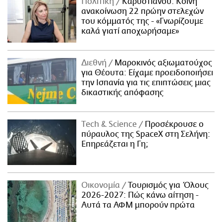
Πολιτική
Καρυστιανού: Κοινή
ανακοίνωση 22 πρώην στελεχών
του κόμματός της - «Γνωρίζουμε
καλά γιατί αποχωρήσαμε»
Διεθνή
Μαροκινός αξιωματούχος
για Θέουτα: Είχαμε προειδοποιήσει
την Ισπανία για τις επιπτώσεις μιας
δικαστικής απόφασης
Τech & Science
Προσέκρουσε ο
πύραυλος της SpaceX στη Σελήνη:
Επηρεάζεται η Γη;
Οικονομία
Τουρισμός για Όλους
2026-2027: Πώς κάνω αίτηση -
Αυτά τα ΑΦΜ μπορούν πρώτα