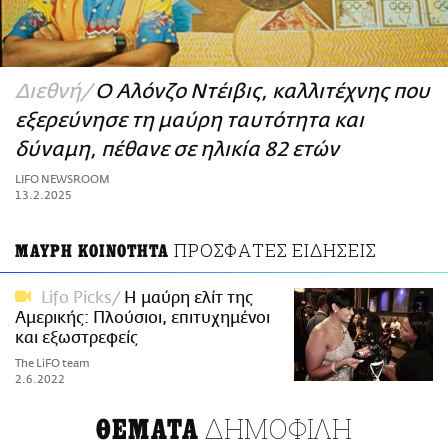
ΑΜΠΑ
PRINT
Διεθνή
Ο Αλόνζο Ντέιβις, καλλιτέχνης που
εξερεύνησε τη μαύρη ταυτότητα και
δύναμη, πέθανε σε ηλικία 82 ετών
LIFO NEWSROOM
13.2.2025
ΠΡΟΣΦΑΤΕΣ ΕΙΔΗΣΕΙΣ
ΜΑΥΡΗ ΚΟΙΝΟΤΗΤΑ
Lifo Picks
Η μαύρη ελίτ της
Αμερικής: Πλούσιοι, επιτυχημένοι
και εξωστρεφείς
The LiFO team
2.6.2022
ΔΗΜΟΦΙΛΗ
ΘΕΜΑΤΑ