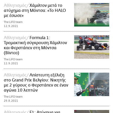
Αθλητισμός
Χάμιλτον μετά το
ατύχημα στη Μόντσα: «Το HALO
με έσωσε»
The LiFO team
12.9.2021
Αθλητισμός
Formula 1:
Τρομακτική σύγκρουση Χάμιλτον
και Φερστάπεν στη Μόντσα
(Βίντεο)
The LiFO team
12.9.2021
Αθλητισμός
Απίστευτη εξέλιξη
στο Grand Prix Βελγίου: Νικητής
με 2 γύρους ο Φερστάπεν σε έναν
αγώνα 10 λεπτών
The LiFO team
29.8.2021
Αθλητισμός
F1: Ατύχημα για