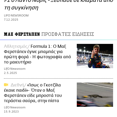
F1 ο Λάντο Νόρις - Ξέσπασε σε κλάματα από
ΑΜΠΑ
τη συγκίνηση
PRINT
LIFO NEWSROOM
7.12.2025
ΠΡΟΣΦΑΤΕΣ ΕΙΔΗΣΕΙΣ
ΜΑΞ ΦΕΡΣΤΑΠΕΝ
Αθλητισμός
Formula 1: Ο Μαξ
Φερστάπεν έγινε μπαμπάς για
πρώτη φορά - Η φωτογραφία από
το μαιευτήριο
LifO Newsroom
2.5.2025
Διεθνή
«Ίσως ο Γκοτζίλα
έκανε παιδί»- Όταν ο Μαξ
Φερστάπεν είδε μπροστά του
τεράστια σαύρα, στην πίστα
LifO Newsroom
15.9.2023