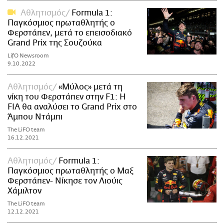
Αθλητισμός
Formula 1:
Παγκόσμιος πρωταθλητής ο
Φερστάπεν, μετά το επεισοδιακό
Grand Prix της Σουζούκα
LifO Newsroom
9.10.2022
Αθλητισμός
«Μύλος» μετά τη
νίκη του Φερστάπεν στην F1: H
FIA θα αναλύσει το Grand Prix στο
Άμπου Ντάμπι
The LiFO team
16.12.2021
Αθλητισμός
Formula 1:
Παγκόσμιος πρωταθλητής ο Μαξ
Φερστάπεν- Νίκησε τον Λιούις
Χάμιλτον
The LiFO team
12.12.2021