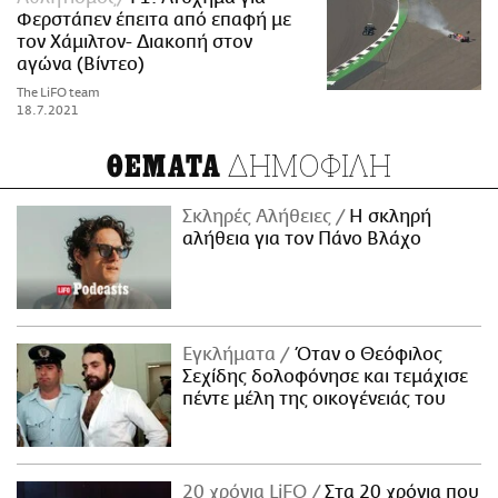
Φερστάπεν έπειτα από επαφή με
τον Χάμιλτον- Διακοπή στον
αγώνα (Βίντεο)
The LiFO team
18.7.2021
ΔΗΜΟΦΙΛΗ
ΘΕΜΑΤΑ
Σκληρές Αλήθειες
H σκληρή
αλήθεια για τον Πάνο Βλάχο
Εγκλήματα
Όταν ο Θεόφιλος
Σεχίδης δολοφόνησε και τεμάχισε
πέντε μέλη της οικογένειάς του
20 χρόνια LiFO
Στα 20 χρόνια που