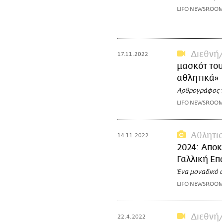
LIFO NEWSROO
Διεθνή
17.11.2022
μασκότ του
αθλητικά»
Αρθρογράφος τη
LIFO NEWSROO
Αθλητι
14.11.2022
2024: Απο
Γαλλική Ε
Ένα μοναδικό σ
LIFO NEWSROO
Διεθνή
22.4.2022