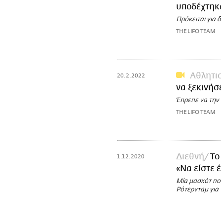
υποδέχτηκα
Πρόκειται για 
THE LIFO TEAM
Αθλητι
20.2.2022
να ξεκινήσ
Έπρεπε να την 
THE LIFO TEAM
Διεθνή
Το
1.12.2020
«Να είστε έ
Μία μασκότ που
Ρότερνταμ για 