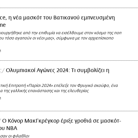
ce, η νέα μασκότ του Βατικανού εμπνευσμένη
me
ιουργήθηκε από την επιθυμία να εισέλθουμε στον κόσμο της ποπ
ου τόσο αγαπούν οι νέοι μας», σύμφωνα με τον αρχιεπίσκοπο
M
ς
Ολυμπιακοί Αγώνες 2024: Τι συμβολίζει η
τική Επιτροπή «Παρίσι 2024» επέλεξε τον Φρυγικό σκούφο, ένα
α της γαλλικής επανάστασης και της ελευθερίας
M
Ο Κόνορ ΜακΓκρέγκορ έριξε γροθιά σε μασκότ-
του NBA
σαν οι φιλαθλοι