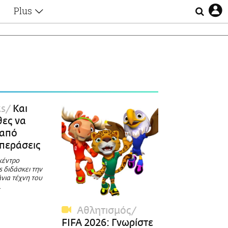
Plus
Θέματα
Συνεντεύξεις
Videos
τα
Αφιερώματα
Ζώδια
Εξομολογήσεις
Blogs
η
ks
Και
Οι Αθηναίοι
θες να
Απώλειες
 από
Lgbtqi+
 περάσεις
Επιλογές
κέντρο
 διδάσκει την
νια τέχνη του
.
Αθλητισμός
FIFA 2026: Γνωρίστε