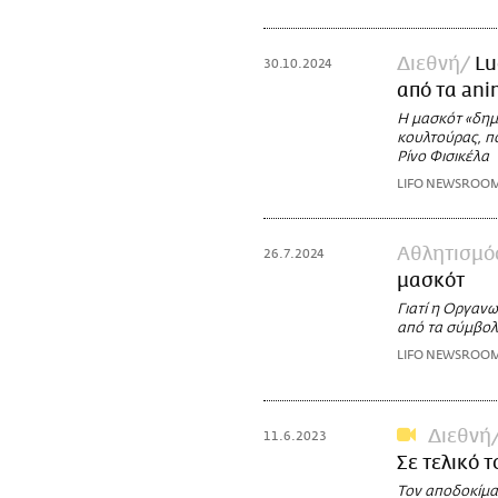
Διεθνή
Lu
30.10.2024
από τα ani
Η μασκότ «δημ
κουλτούρας, π
Ρίνο Φισικέλα
LIFO NEWSROO
Αθλητισμό
26.7.2024
μασκότ
Γιατί η Οργανω
από τα σύμβολ
LIFO NEWSROO
Διεθνή
11.6.2023
Σε τελικό 
Τον αποδοκίμα