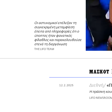
Oι αστυνομικοί επέλεξαν τη
συγκεκριμένη μεταμφίεση
έπειτα από πληροφορίες ότι ο
ύποπτος ήταν φανατικός
φίλαθλος και παρακολουθούσε
στενά τη διοργάνωση
THE LIFO TEAM
ΜΑΣΚΟΤ
Διεθνή
«Π
12.2.2025
Η πράσινη κου
LIFO NEWSROO