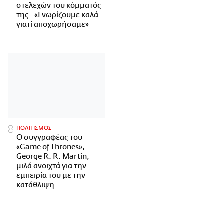
στελεχών του κόμματός
της - «Γνωρίζουμε καλά
γιατί αποχωρήσαμε»
ΠΟΛΙΤΙΣΜΟΣ
Ο συγγραφέας του
«Game of Thrones»,
George R. R. Martin,
μιλά ανοιχτά για την
εμπειρία του με την
κατάθλιψη