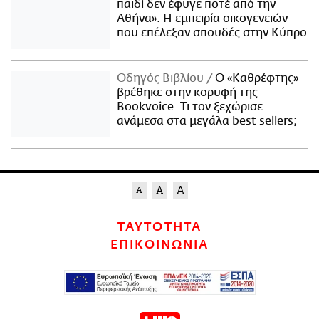
παιδί δεν έφυγε ποτέ από την
Αθήνα»: Η εμπειρία οικογενειών
που επέλεξαν σπουδές στην Κύπρο
Οδηγός Βιβλίου
Ο «Καθρέφτης»
βρέθηκε στην κορυφή της
Bookvoice. Τι τον ξεχώρισε
ανάμεσα στα μεγάλα best sellers;
ΤΑΥΤΟΤΗΤΑ
ΕΠΙΚΟΙΝΩΝΙΑ