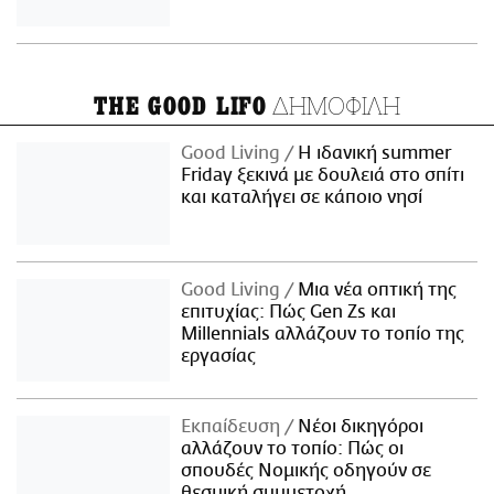
ΔΗΜΟΦΙΛΗ
THE GOOD LIFO
Good Living
Η ιδανική summer
Friday ξεκινά με δουλειά στο σπίτι
και καταλήγει σε κάποιο νησί
Good Living
Μια νέα οπτική της
επιτυχίας: Πώς Gen Zs και
Millennials αλλάζουν το τοπίο της
εργασίας
Εκπαίδευση
Νέοι δικηγόροι
αλλάζουν το τοπίο: Πώς οι
σπουδές Νομικής οδηγούν σε
θεσμική συμμετοχή