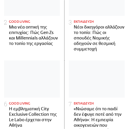
GOOD LIVING
ΕΚΠΑΙΔΕΥΣΗ
Μια νέα οπτική της
Νέοι δικηγόροι αλλάζουν
επιτυχίας: Πώς Gen Zs
το τοπίο: Πώς οι
και Millennials αλλάζουν
σπουδές Νομικής
το τοπίο της εργασίας
οδηγούν σε θεσμική
συμμετοχή
GOOD LIVING
ΕΚΠΑΙΔΕΥΣΗ
Η εμβληματική City
«Νιώσαμε ότι το παιδί
Exclusive Collection της
δεν έφυγε ποτέ από την
Le Labo έρχεται στην
Αθήνα»: Η εμπειρία
Αθήνα
οικογενειών που