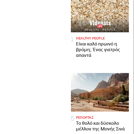
HEALTHY PEOPLE
Είναι καλό πρωινό η
βρόμη; Ένας γιατρός
απαντά
ΡΕΠΟΡΤΑΖ
Το θολό και δύσκολο
μέλλον της Μονής Σινά