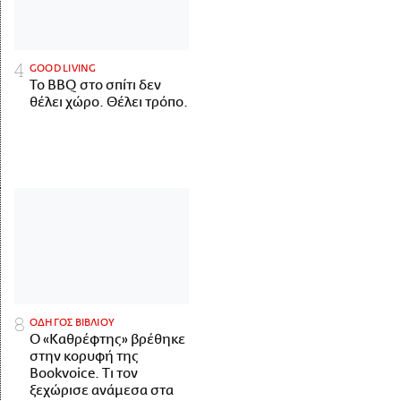
GOOD LIVING
Το BBQ στο σπίτι δεν
θέλει χώρο. Θέλει τρόπο.
ΟΔΗΓΟΣ ΒΙΒΛΙΟΥ
Ο «Καθρέφτης» βρέθηκε
στην κορυφή της
Bookvoice. Τι τον
ξεχώρισε ανάμεσα στα