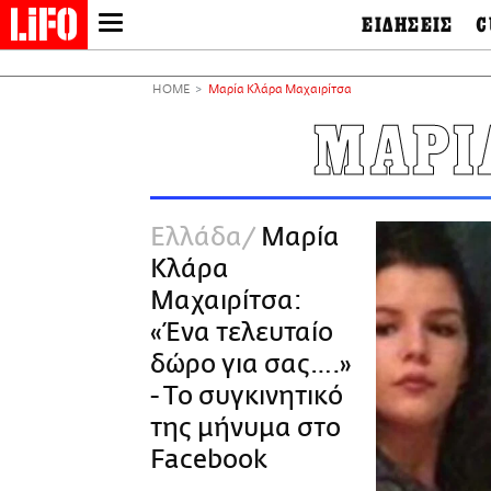
ΕΙΔΗΣΕΙΣ
C
LIFO SHOP
Ελλάδα
Ο
Διεθνή
Μ
NEWSLETTER
HOME
Μαρία Κλάρα Μαχαιρίτσα
Πολιτική
Θ
ΜΙΚΡΟΠΡΑΓΜΑΤΑ
ΜΑΡΙ
Οικονομία
Ει
THE GOOD LIFO
Πολιτισμός
Βι
LIFOLAND
Αθλητισμός
Αρ
CITY GUIDE
& 
Περιβάλλον
Ελλάδα
Μαρία
D
ΑΜΠΑ
TV & Media
Φ
Κλάρα
PRINT
Tech &
Science
Μαχαιρίτσα:
European Lifo
«Ένα τελευταίο
δώρο για σας….»
- Το συγκινητικό
της μήνυμα στο
Facebook