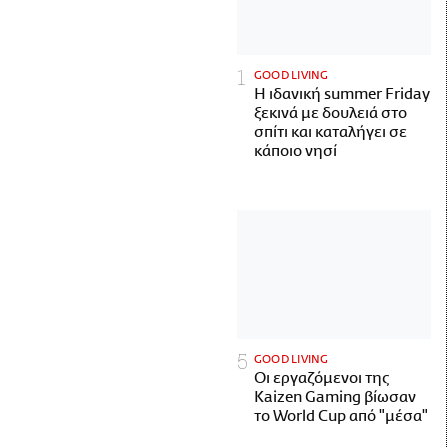
GOOD LIVING
Η ιδανική summer Friday
ξεκινά με δουλειά στο
σπίτι και καταλήγει σε
κάποιο νησί
GOOD LIVING
Οι εργαζόμενοι της
Kaizen Gaming βίωσαν
το World Cup από "μέσα"