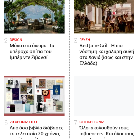
DESIGN
ΓΕΥΣΗ
Μόνο στα όνειρα: Τα
Red Jane Grill: Η πιο
υπέροχα σπίτια του
νόστιμη και χαλαρή αυλή
Ιμπέρ ντε Ζιβανσί
στα Χανιά (ίσως και στην
Ελλάδα)
20 ΧΡΟΝΙΑ LIFO
ΟΠΤΙΚΗ ΓΩΝΙΑ
Από όσα βιβλία διάβασες
Όλοι ακολουθούν τους
τα τελευταία 20 χρόνια,
influencers. Και όλοι τους