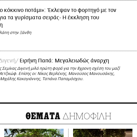
ο κόκκινο ποτάμι»: Έκλεψαν το φορτηγό με τον
για τα γυρίσματα σειράς- Η έκκληση του
η
λάπη στην Ξάνθη
Διγενή
Ειρήνη Παπά: Μεγαλειωδώς άναρχη
ς Σεμίνας Διγενή μιλά πρώτη φορά για την 8χρονη σχέση του μαζί
 Μετζικώφ. Επίσης οι: Νίκος Βερλέκης, Μανούσος Μανουσάκης,
 Μιχάλης Κακογιάννης, Τατιάνα Παπαμόσχου.
ΔΗΜΟΦΙΛΗ
ΘΕΜΑΤΑ