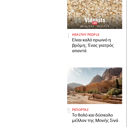
HEALTHY PEOPLE
Είναι καλό πρωινό η
βρόμη; Ένας γιατρός
απαντά
ΡΕΠΟΡΤΑΖ
Το θολό και δύσκολο
μέλλον της Μονής Σινά