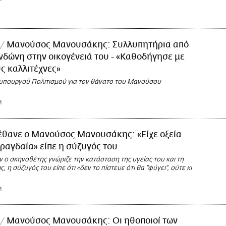
Μανούσος Μανουσάκης: Συλλυπητήρια από
νδώνη στην οικογένειά του - «Καθοδήγησε με
ς καλλιτέχνες»
υπουργού Πολιτισμού για τον θάνατο του Μανούσου
M
έθανε ο Μανούσος Μανουσάκης: «Είχε οξεία
 ραγδαία» είπε η σύζυγός του
 ο σκηνοθέτης γνώριζε την κατάσταση της υγείας του και τη
 η σύζυγός του είπε ότι «δεν το πίστευε ότι θα ''φύγει'', ούτε κι
M
Μανούσος Μανουσάκης: Οι ηθοποιοί των