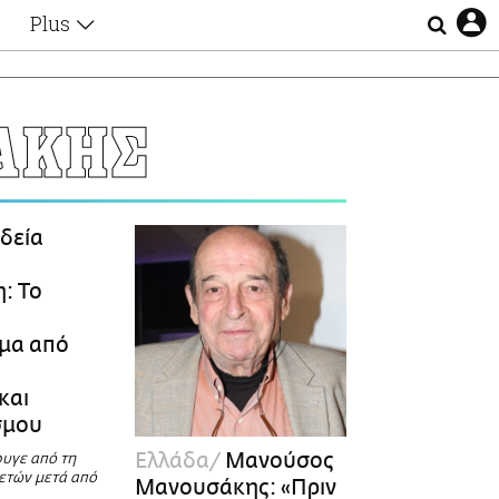
Plus
Θέματα
Συνεντεύξεις
Videos
ΑΚΗΣ
τα
Αφιερώματα
Ζώδια
Εξομολογήσεις
Blogs
η
δεία
Οι Αθηναίοι
Απώλειες
: To
Lgbtqi+
Επιλογές
μα από
και
σμου
Ελλάδα
Μανούσος
υγε από τη
 ετών μετά από
Μανουσάκης: «Πριν