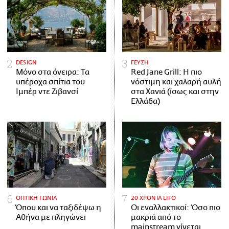
DESIGN
ΓΕΥΣΗ
Μόνο στα όνειρα: Τα
Red Jane Grill: Η πιο
υπέροχα σπίτια του
νόστιμη και χαλαρή αυλή
Ιμπέρ ντε Ζιβανσί
στα Χανιά (ίσως και στην
Ελλάδα)
ΟΠΤΙΚΗ ΓΩΝΙΑ
20 ΧΡΟΝΙΑ LIFO
Όπου και να ταξιδέψω η
Οι εναλλακτικοί: Όσο πιο
Αθήνα με πληγώνει
μακριά από το
mainstream γίνεται