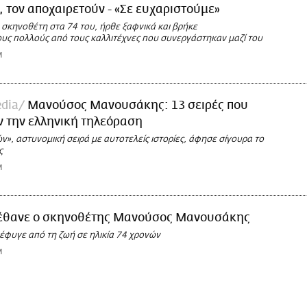
, τον αποχαιρετούν - «Σε ευχαριστούμε»
 σκηνοθέτη στα 74 του, ήρθε ξαφνικά και βρήκε
υς πολλούς από τους καλλιτέχνες που συνεργάστηκαν μαζί του
M
dia
Μανούσος Μανουσάκης: 13 σειρές που
 την ελληνική τηλεόραση
», αστυνομική σειρά με αυτοτελείς ιστορίες, άφησε σίγουρα το
ς
M
έθανε ο σκηνοθέτης Μανούσος Μανουσάκης
έφυγε από τη ζωή σε ηλικία 74 χρονών
M