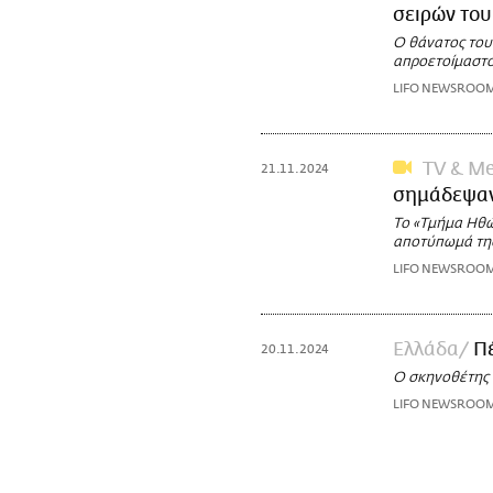
σειρών του
Ο θάνατος του
απροετοίμαστο
LIFO NEWSROO
TV & Me
21.11.2024
σημάδεψαν
Το «Τμήμα Ηθών
αποτύπωμά τη
LIFO NEWSROO
Ελλάδα
Π
20.11.2024
Ο σκηνοθέτης 
LIFO NEWSROO