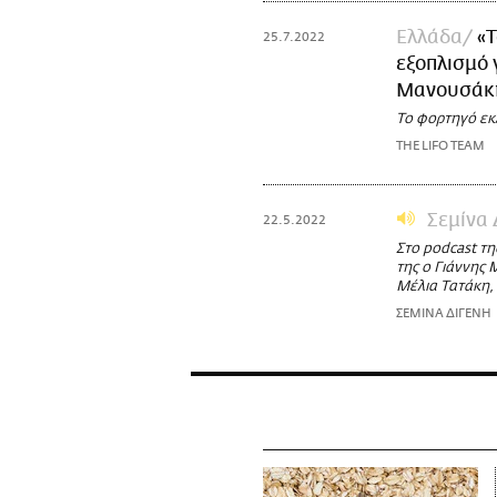
Ελλάδα
«Τ
25.7.2022
εξοπλισμό 
Μανουσάκ
Το φορτηγό εκ
THE LIFO TEAM
Σεμίνα 
22.5.2022
Στο podcast τη
της ο Γιάννης
Μέλια Τατάκη,
ΣΕΜΙΝΑ ΔΙΓΕΝΗ