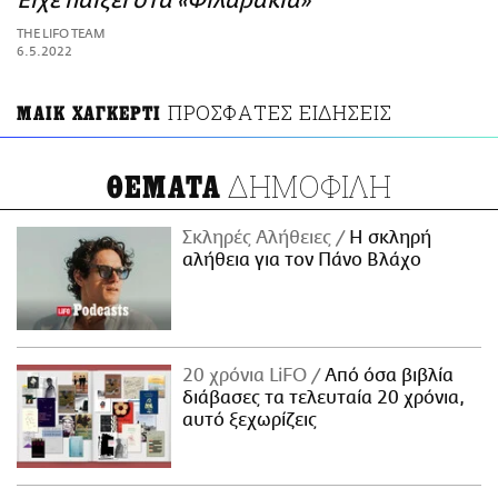
Είχε παίξει στα «Φιλαράκια»
ΑΜΠΑ
THE LIFO TEAM
PRINT
6.5.2022
ΠΡΟΣΦΑΤΕΣ ΕΙΔΗΣΕΙΣ
ΜΑΙΚ ΧΑΓΚΕΡΤΙ
ΔΗΜΟΦΙΛΗ
ΘΕΜΑΤΑ
Σκληρές Αλήθειες
H σκληρή
αλήθεια για τον Πάνο Βλάχο
20 χρόνια LiFO
Από όσα βιβλία
διάβασες τα τελευταία 20 χρόνια,
αυτό ξεχωρίζεις