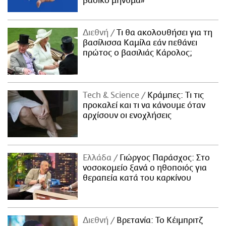
βασικό μήνυμα»
Διεθνή
Τι θα ακολουθήσει για τη
βασίλισσα Καμίλα εάν πεθάνει
πρώτος ο βασιλιάς Κάρολος;
Τech & Science
Κράμπες: Τι τις
προκαλεί και τι να κάνουμε όταν
αρχίσουν οι ενοχλήσεις
Ελλάδα
Γιώργος Παράσχος: Στο
νοσοκομείο ξανά ο ηθοποιός για
θεραπεία κατά του καρκίνου
Διεθνή
Βρετανία: Το Κέιμπριτζ