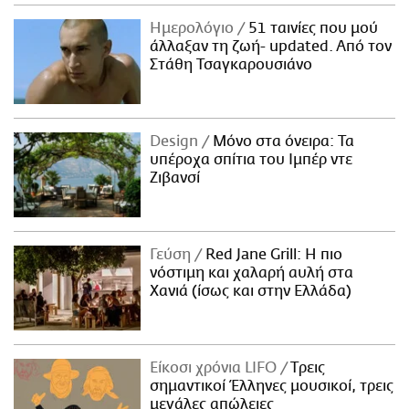
Ημερολόγιο
51 ταινίες που μού
άλλαξαν τη ζωή- updated. Aπό τον
Στάθη Τσαγκαρουσιάνο
Design
Μόνο στα όνειρα: Τα
υπέροχα σπίτια του Ιμπέρ ντε
Ζιβανσί
Γεύση
Red Jane Grill: Η πιο
νόστιμη και χαλαρή αυλή στα
Χανιά (ίσως και στην Ελλάδα)
Είκοσι χρόνια LIFO
Tρεις
σημαντικοί Έλληνες μουσικοί, τρεις
μεγάλες απώλειες