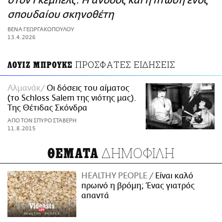
στον Γκέμπελς: Η άνοδος και η πτώση ενός
ΑΜΠΑ
σπουδαίου σκηνοθέτη
PRINT
ΒΕΝΑ ΓΕΩΡΓΑΚΟΠΟΥΛΟΥ
13.4.2026
ΠΡΟΣΦΑΤΕΣ ΕΙΔΗΣΕΙΣ
ΛΟΥΙΖ ΜΠΡΟΥΚΣ
Αλμανάκ
Οι δόσεις του αίματος
(το Schloss Salem της νιότης μας).
Της Θέτιδας Σκόνδρα
ΑΠΟ ΤΟΝ ΣΠΥΡΟ ΣΤΑΒΕΡΗ
11.8.2015
ΔΗΜΟΦΙΛΗ
ΘΕΜΑΤΑ
HEALTHY PEOPLE
Είναι καλό
πρωινό η βρόμη; Ένας γιατρός
απαντά