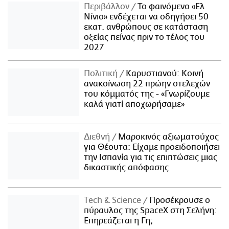
Περιβάλλον
Το φαινόμενο «Ελ
Νίνιο» ενδέχεται να οδηγήσει 50
εκατ. ανθρώπους σε κατάσταση
οξείας πείνας πριν το τέλος του
2027
Πολιτική
Καρυστιανού: Κοινή
ανακοίνωση 22 πρώην στελεχών
του κόμματός της - «Γνωρίζουμε
καλά γιατί αποχωρήσαμε»
Διεθνή
Μαροκινός αξιωματούχος
για Θέουτα: Είχαμε προειδοποιήσει
την Ισπανία για τις επιπτώσεις μιας
δικαστικής απόφασης
Τech & Science
Προσέκρουσε ο
πύραυλος της SpaceX στη Σελήνη:
Επηρεάζεται η Γη;