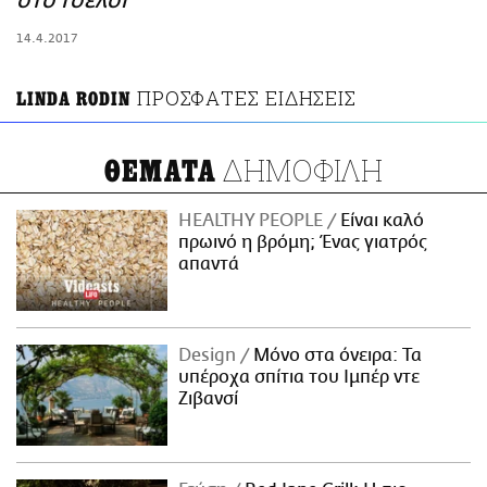
στο Τσέλσι
ΑΜΠΑ
14.4.2017
PRINT
ΠΡΟΣΦΑΤΕΣ ΕΙΔΗΣΕΙΣ
LINDA RODIN
ΔΗΜΟΦΙΛΗ
ΘΕΜΑΤΑ
HEALTHY PEOPLE
Είναι καλό
πρωινό η βρόμη; Ένας γιατρός
απαντά
Design
Μόνο στα όνειρα: Τα
υπέροχα σπίτια του Ιμπέρ ντε
Ζιβανσί