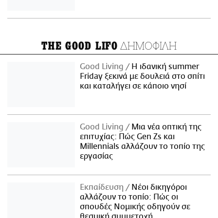
ΔΗΜΟΦΙΛΗ
THE GOOD LIFO
Good Living
Η ιδανική summer
Friday ξεκινά με δουλειά στο σπίτι
και καταλήγει σε κάποιο νησί
Good Living
Μια νέα οπτική της
επιτυχίας: Πώς Gen Zs και
Millennials αλλάζουν το τοπίο της
εργασίας
Εκπαίδευση
Νέοι δικηγόροι
αλλάζουν το τοπίο: Πώς οι
σπουδές Νομικής οδηγούν σε
θεσμική συμμετοχή