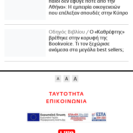
παιδί δεν έφυγε ποτέ από την
Αθήνα»: Η εμπειρία οικογενειών
που επέλεξαν σπουδές στην Κύπρο
Οδηγός Βιβλίου
Ο «Καθρέφτης»
βρέθηκε στην κορυφή της
Bookvoice. Τι τον ξεχώρισε
ανάμεσα στα μεγάλα best sellers;
ΤΑΥΤΟΤΗΤΑ
ΕΠΙΚΟΙΝΩΝΙΑ