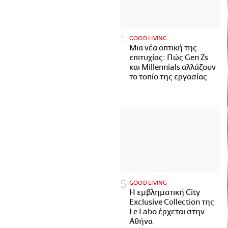
GOOD LIVING
Μια νέα οπτική της
επιτυχίας: Πώς Gen Zs
και Millennials αλλάζουν
το τοπίο της εργασίας
GOOD LIVING
Η εμβληματική City
Exclusive Collection της
Le Labo έρχεται στην
Αθήνα