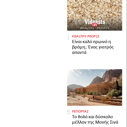
HEALTHY PEOPLE
Είναι καλό πρωινό η
βρόμη; Ένας γιατρός
απαντά
ΡΕΠΟΡΤΑΖ
Το θολό και δύσκολο
μέλλον της Μονής Σινά