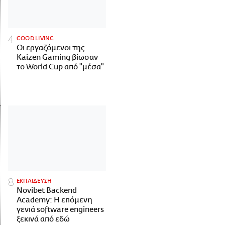
GOOD LIVING
Οι εργαζόμενοι της
Kaizen Gaming βίωσαν
το World Cup από "μέσα"
ΕΚΠΑΙΔΕΥΣΗ
Novibet Backend
Academy: Η επόμενη
γενιά software engineers
ξεκινά από εδώ