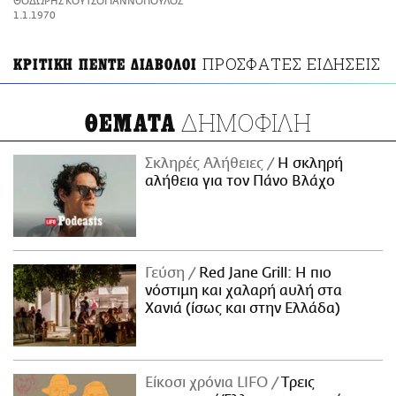
ΘΟΔΩΡΗΣ ΚΟΥΤΣΟΓΙΑΝΝΟΠΟΥΛΟΣ
ΑΜΠΑ
1.1.1970
PRINT
ΠΡΟΣΦΑΤΕΣ ΕΙΔΗΣΕΙΣ
ΚΡΙΤΙΚΗ ΠΕΝΤΕ ΔΙΑΒΟΛΟΙ
ΔΗΜΟΦΙΛΗ
ΘΕΜΑΤΑ
Σκληρές Αλήθειες
H σκληρή
αλήθεια για τον Πάνο Βλάχο
Γεύση
Red Jane Grill: Η πιο
νόστιμη και χαλαρή αυλή στα
Χανιά (ίσως και στην Ελλάδα)
Είκοσι χρόνια LIFO
Tρεις