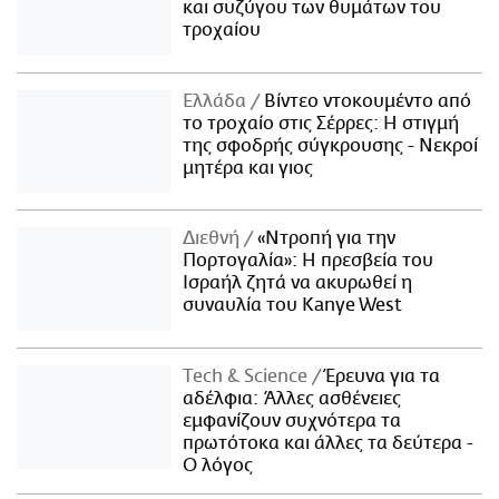
και συζύγου των θυμάτων του
τροχαίου
Ελλάδα
Βίντεο ντοκουμέντο από
το τροχαίο στις Σέρρες: Η στιγμή
της σφοδρής σύγκρουσης - Νεκροί
μητέρα και γιος
Διεθνή
«Ντροπή για την
Πορτογαλία»: Η πρεσβεία του
Ισραήλ ζητά να ακυρωθεί η
συναυλία του Kanye West
Τech & Science
Έρευνα για τα
αδέλφια: Άλλες ασθένειες
εμφανίζουν συχνότερα τα
πρωτότοκα και άλλες τα δεύτερα -
Ο λόγος