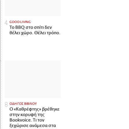
GOOD LIVING
Το BBQ στο σπίτι δεν
θέλει χώρο. Θέλει τρόπο.
ΟΔΗΓΟΣ ΒΙΒΛΙΟΥ
Ο «Καθρέφτης» βρέθηκε
στην κορυφή της
Bookvoice. Τι τον
ξεχώρισε ανάμεσα στα