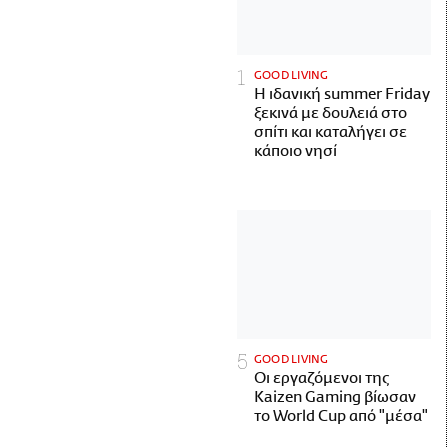
GOOD LIVING
Η ιδανική summer Friday
ξεκινά με δουλειά στο
σπίτι και καταλήγει σε
κάποιο νησί
GOOD LIVING
Οι εργαζόμενοι της
Kaizen Gaming βίωσαν
το World Cup από "μέσα"