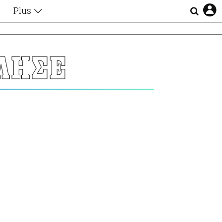
Plus
Θέματα
Συνεντεύξεις
Videos
ΛΗΣΕ
τα
Αφιερώματα
Ζώδια
Εξομολογήσεις
Blogs
η
Οι Αθηναίοι
Απώλειες
Lgbtqi+
Επιλογές