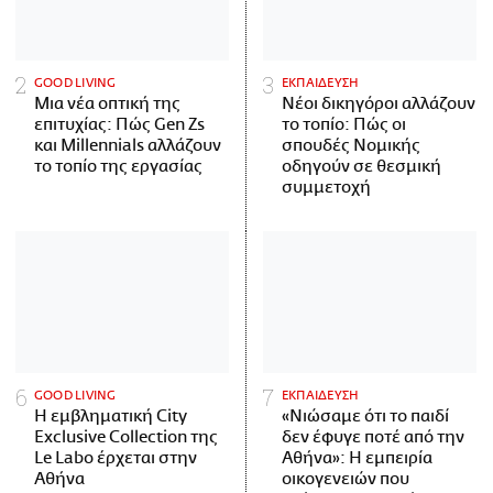
GOOD LIVING
ΕΚΠΑΙΔΕΥΣΗ
Μια νέα οπτική της
Νέοι δικηγόροι αλλάζουν
επιτυχίας: Πώς Gen Zs
το τοπίο: Πώς οι
και Millennials αλλάζουν
σπουδές Νομικής
το τοπίο της εργασίας
οδηγούν σε θεσμική
συμμετοχή
GOOD LIVING
ΕΚΠΑΙΔΕΥΣΗ
Η εμβληματική City
«Νιώσαμε ότι το παιδί
Exclusive Collection της
δεν έφυγε ποτέ από την
Le Labo έρχεται στην
Αθήνα»: Η εμπειρία
Αθήνα
οικογενειών που