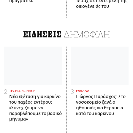
πραγματικά
τεμάχισε πέντε μέλη της
οικογένειάς του
ΔΗΜΟΦΙΛΗ
ΕΙΔΗΣΕΙΣ
ΤECH & SCIENCE
ΕΛΛΑΔΑ
Νέα εξέταση για καρκίνο
Γιώργος Παράσχος: Στο
του παχέος εντέρου:
νοσοκομείο ξανά ο
«Συνεχίζουμε να
ηθοποιός για θεραπεία
παραβλέπουμε το βασικό
κατά του καρκίνου
μήνυμα»