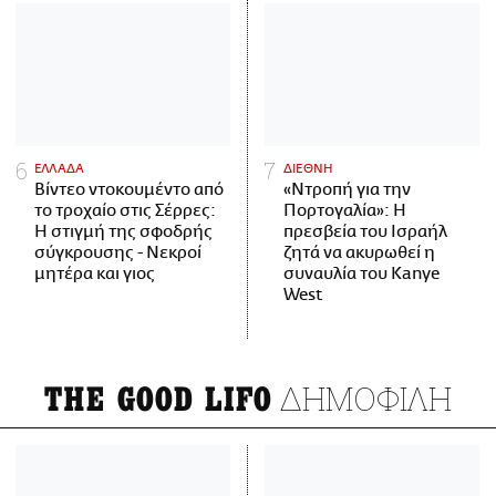
ΕΛΛΑΔΑ
ΔΙΕΘΝΗ
Βίντεο ντοκουμέντο από
«Ντροπή για την
το τροχαίο στις Σέρρες:
Πορτογαλία»: Η
Η στιγμή της σφοδρής
πρεσβεία του Ισραήλ
σύγκρουσης - Νεκροί
ζητά να ακυρωθεί η
μητέρα και γιος
συναυλία του Kanye
West
ΔΗΜΟΦΙΛΗ
THE GOOD LIFO