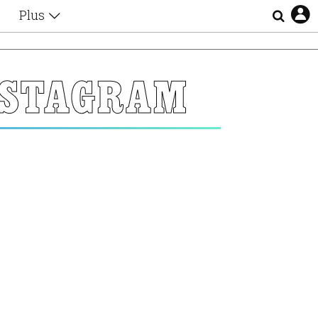
Plus
Θέματα
Συνεντεύξεις
Videos
NSTAGRAM
τα
Αφιερώματα
Ζώδια
Εξομολογήσεις
Blogs
η
Οι Αθηναίοι
Απώλειες
Lgbtqi+
Επιλογές