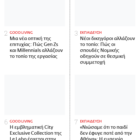
GOOD LIVING
ΕΚΠΑΙΔΕΥΣΗ
Μια νέα οπτική της
Νέοι δικηγόροι αλλάζουν
επιτυχίας: Πώς Gen Zs
το τοπίο: Πώς οι
και Millennials αλλάζουν
σπουδές Νομικής
το τοπίο της εργασίας
οδηγούν σε θεσμική
συμμετοχή
GOOD LIVING
ΕΚΠΑΙΔΕΥΣΗ
Η εμβληματική City
«Νιώσαμε ότι το παιδί
Exclusive Collection της
δεν έφυγε ποτέ από την
Le Labo έρχεται στην
Αθήνα»: Η εμπειρία