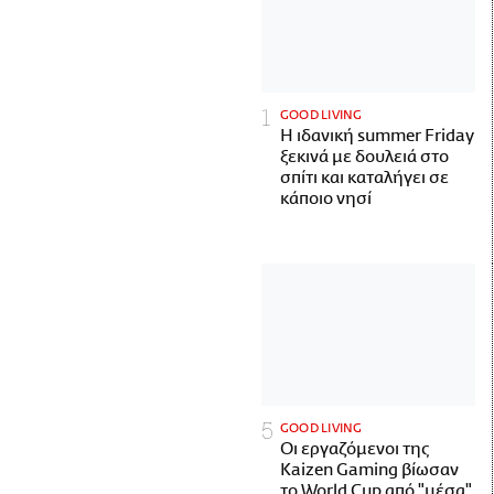
GOOD LIVING
Η ιδανική summer Friday
ξεκινά με δουλειά στο
σπίτι και καταλήγει σε
κάποιο νησί
GOOD LIVING
Οι εργαζόμενοι της
Kaizen Gaming βίωσαν
το World Cup από "μέσα"