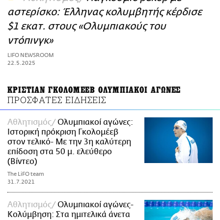
ΑΜΠΑ
αστερίσκο: Έλληνας κολυμβητής κέρδισε
PRINT
$1 εκατ. στους «Ολυμπιακούς του
ντόπινγκ»
LIFO NEWSROOM
22.5.2025
ΚΡΙΣΤΙΑΝ ΓΚΟΛΟΜΕΕΒ ΟΛΥΜΠΙΑΚΟΙ ΑΓΩΝΕΣ
ΠΡΟΣΦΑΤΕΣ ΕΙΔΗΣΕΙΣ
Αθλητισμός
Ολυμπιακοί αγώνες:
Ιστορική πρόκριση Γκολομέεβ
στον τελικό- Με την 3η καλύτερη
επίδοση στα 50 μ. ελεύθερο
(Βίντεο)
The LiFO team
31.7.2021
Αθλητισμός
Ολυμπιακοί αγώνες-
Κολύμβηση: Στα ημιτελικά άνετα