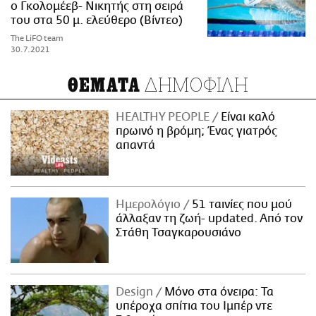
ο Γκολομέεβ- Νικητής στη σειρά
του στα 50 μ. ελεύθερο (Βίντεο)
The LiFO team
30.7.2021
ΔΗΜΟΦΙΛΗ
ΘΕΜΑΤΑ
HEALTHY PEOPLE
Είναι καλό
πρωινό η βρόμη; Ένας γιατρός
απαντά
Ημερολόγιο
51 ταινίες που μού
άλλαξαν τη ζωή- updated. Aπό τον
Στάθη Τσαγκαρουσιάνο
Design
Μόνο στα όνειρα: Τα
υπέροχα σπίτια του Ιμπέρ ντε