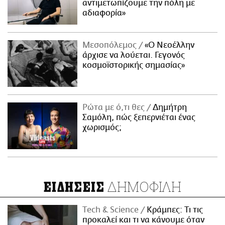
αντιμετωπίζουμε την πόλη με
αδιαφορία»
Μεσοπόλεμος
«Ο Νεοέλλην
άρχισε να λούεται. Γεγονός
κοσμοϊστορικής σημασίας»
Ρώτα με ό,τι θες
Δημήτρη
Σαμόλη, πώς ξεπερνιέται ένας
χωρισμός;
ΔΗΜΟΦΙΛΗ
ΕΙΔΗΣΕΙΣ
Τech & Science
Κράμπες: Τι τις
προκαλεί και τι να κάνουμε όταν