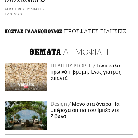
στο κόκκαλο»
ΑΜΠΑ
ΔΗΜΗΤΡΗΣ ΠΟΛΙΤΑΚΗΣ
PRINT
17.8.2023
ΠΡΟΣΦΑΤΕΣ ΕΙΔΗΣΕΙΣ
ΚΩΣΤΑΣ ΓΑΛΑΝΟΠΟΥΛΟΣ
ΔΗΜΟΦΙΛΗ
ΘΕΜΑΤΑ
HEALTHY PEOPLE
Είναι καλό
πρωινό η βρόμη; Ένας γιατρός
απαντά
Design
Μόνο στα όνειρα: Τα
υπέροχα σπίτια του Ιμπέρ ντε
Ζιβανσί