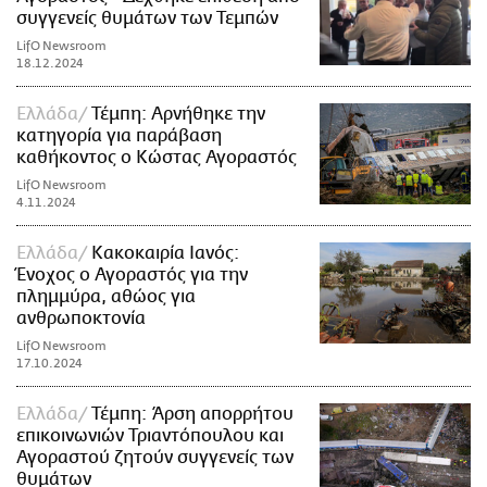
συγγενείς θυμάτων των Τεμπών
LifO Newsroom
18.12.2024
Ελλάδα
Τέμπη: Αρνήθηκε την
κατηγορία για παράβαση
καθήκοντος ο Κώστας Αγοραστός
LifO Newsroom
4.11.2024
Ελλάδα
Κακοκαιρία Ιανός:
Ένοχος ο Αγοραστός για την
πλημμύρα, αθώος για
ανθρωποκτονία
LifO Newsroom
17.10.2024
Ελλάδα
Τέμπη: Άρση απορρήτου
επικοινωνιών Τριαντόπουλου και
Αγοραστού ζητούν συγγενείς των
θυμάτων