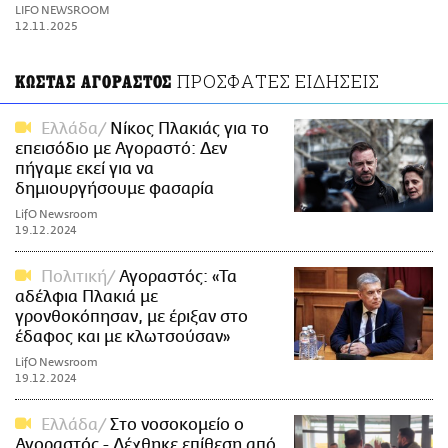
ΑΜΠΑ
LIFO NEWSROOM
PRINT
12.11.2025
ΠΡΟΣΦΑΤΕΣ ΕΙΔΗΣΕΙΣ
ΚΩΣΤΑΣ ΑΓΟΡΑΣΤΟΣ
Ελλάδα
Νίκος Πλακιάς για το
επεισόδιο με Αγοραστό: Δεν
πήγαμε εκεί για να
δημιουργήσουμε φασαρία
LifO Newsroom
19.12.2024
Πολιτική
Αγοραστός: «Τα
αδέλφια Πλακιά με
γρονθοκόπησαν, με έριξαν στο
έδαφος και με κλωτσούσαν»
LifO Newsroom
19.12.2024
Ελλάδα
Στο νοσοκομείο ο
Αγοραστός - Δέχθηκε επίθεση από