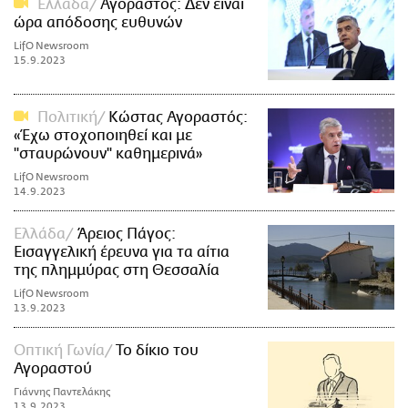
Ελλάδα
Αγοραστός: Δεν είναι
ώρα απόδοσης ευθυνών
LifO Newsroom
15.9.2023
Πολιτική
Κώστας Αγοραστός:
«Έχω στοχοποιηθεί και με
"σταυρώνουν" καθημερινά»
LifO Newsroom
14.9.2023
Ελλάδα
Άρειος Πάγος:
Εισαγγελική έρευνα για τα αίτια
της πλημμύρας στη Θεσσαλία
LifO Newsroom
13.9.2023
Οπτική Γωνία
Το δίκιο του
Αγοραστού
Γιάννης Παντελάκης
13.9.2023