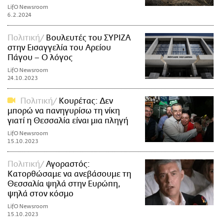
LifO Newsroom
6.2.2024
Πολιτική
Βουλευτές του ΣΥΡΙΖΑ
στην Εισαγγελία του Αρείου
Πάγου – Ο λόγος
LifO Newsroom
24.10.2023
Πολιτική
Κουρέτας: Δεν
μπορώ να πανηγυρίσω τη νίκη
γιατί η Θεσσαλία είναι μια πληγή
LifO Newsroom
15.10.2023
Πολιτική
Αγοραστός:
Κατορθώσαμε να ανεβάσουμε τη
Θεσσαλία ψηλά στην Ευρώπη,
ψηλά στον κόσμο
LifO Newsroom
15.10.2023