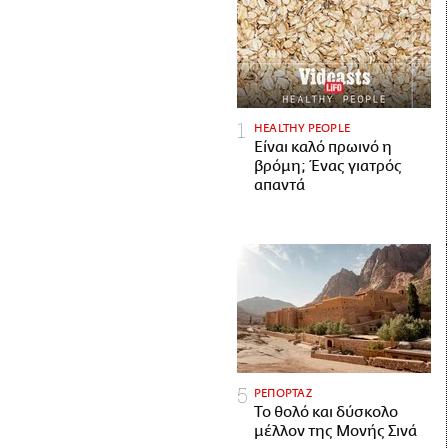
HEALTHY PEOPLE
Είναι καλό πρωινό η
βρόμη; Ένας γιατρός
απαντά
ΡΕΠΟΡΤΑΖ
Το θολό και δύσκολο
μέλλον της Μονής Σινά