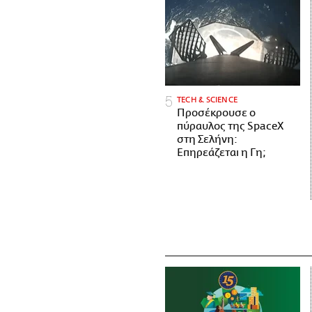
ΤECH & SCIENCE
Προσέκρουσε ο
πύραυλος της SpaceX
στη Σελήνη:
Επηρεάζεται η Γη;