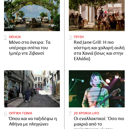
DESIGN
ΓΕΥΣΗ
Μόνο στα όνειρα: Τα
Red Jane Grill: Η πιο
υπέροχα σπίτια του
νόστιμη και χαλαρή αυλή
Ιμπέρ ντε Ζιβανσί
στα Χανιά (ίσως και στην
Ελλάδα)
ΟΠΤΙΚΗ ΓΩΝΙΑ
20 ΧΡΟΝΙΑ LIFO
Όπου και να ταξιδέψω η
Οι εναλλακτικοί: Όσο πιο
Αθήνα με πληγώνει
μακριά από το