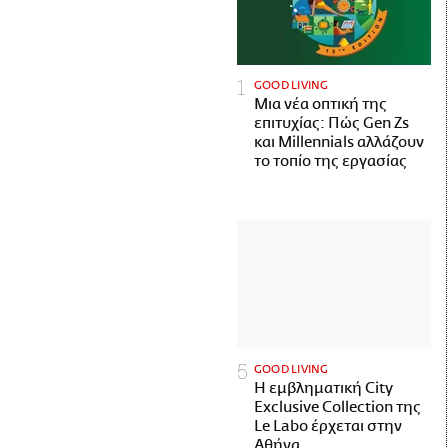
GOOD LIVING
Μια νέα οπτική της
επιτυχίας: Πώς Gen Zs
και Millennials αλλάζουν
το τοπίο της εργασίας
GOOD LIVING
Η εμβληματική City
Exclusive Collection της
Le Labo έρχεται στην
Αθήνα