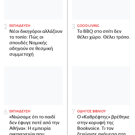
ΕΚΠΑΙΔΕΥΣΗ
GOOD LIVING
Νέοι δικηγόροι αλλάζουν
Το BBQ στο σπίτι δεν
το τοπίο: Πώς οι
θέλει χώρο. Θέλει τρόπο.
σπουδές Νομικής
οδηγούν σε θεσμική
συμμετοχή
ΕΚΠΑΙΔΕΥΣΗ
ΟΔΗΓΟΣ ΒΙΒΛΙΟΥ
«Νιώσαμε ότι το παιδί
Ο «Καθρέφτης» βρέθηκε
δεν έφυγε ποτέ από την
στην κορυφή της
Αθήνα»: Η εμπειρία
Bookvoice. Τι τον
οικογενειών που
ξεχώρισε ανάμεσα στα