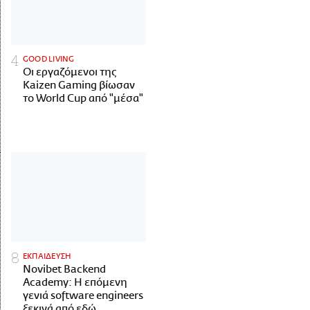
GOOD LIVING
Οι εργαζόμενοι της
Kaizen Gaming βίωσαν
το World Cup από "μέσα"
ΕΚΠΑΙΔΕΥΣΗ
Novibet Backend
Academy: Η επόμενη
γενιά software engineers
ξεκινά από εδώ