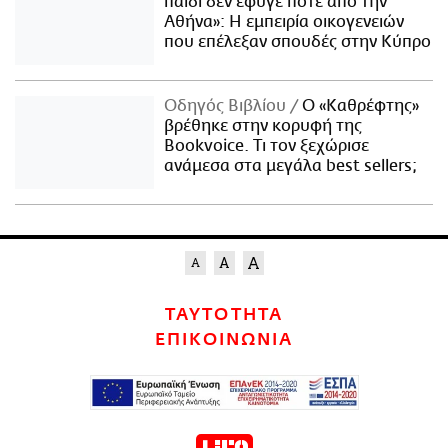
παιδί δεν έφυγε ποτέ από την
Αθήνα»: Η εμπειρία οικογενειών
που επέλεξαν σπουδές στην Κύπρο
Οδηγός Βιβλίου
Ο «Καθρέφτης»
βρέθηκε στην κορυφή της
Bookvoice. Τι τον ξεχώρισε
ανάμεσα στα μεγάλα best sellers;
ΤΑΥΤΟΤΗΤΑ
ΕΠΙΚΟΙΝΩΝΙΑ