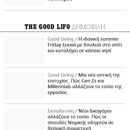
ΔΗΜΟΦΙΛΗ
THE GOOD LIFO
Good Living
Η ιδανική summer
Friday ξεκινά με δουλειά στο σπίτι
και καταλήγει σε κάποιο νησί
Good Living
Μια νέα οπτική της
επιτυχίας: Πώς Gen Zs και
Millennials αλλάζουν το τοπίο της
εργασίας
Εκπαίδευση
Νέοι δικηγόροι
αλλάζουν το τοπίο: Πώς οι
σπουδές Νομικής οδηγούν σε
θεσμική συμμετοχή