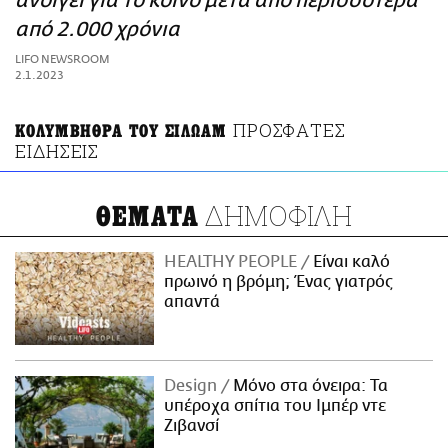
ανοίγει για το κοινό μετά από περισσότερα
ΑΜΠΑ
από 2.000 χρόνια
PRINT
LIFO NEWSROOM
2.1.2023
ΠΡΟΣΦΑΤΕΣ
ΚΟΛΥΜΒΗΘΡΑ ΤΟΥ ΣΙΛΩΑΜ
ΕΙΔΗΣΕΙΣ
ΔΗΜΟΦΙΛΗ
ΘΕΜΑΤΑ
HEALTHY PEOPLE
Είναι καλό
πρωινό η βρόμη; Ένας γιατρός
απαντά
Design
Μόνο στα όνειρα: Τα
υπέροχα σπίτια του Ιμπέρ ντε
Ζιβανσί