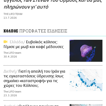
άγγελος των Στενών του Ορμούζ και θα μας
ΑΜΠΑ
πληρώνουν γι' αυτό
PRINT
THE LIFO TEAM
13.7.2026
ΠΡΟΣΦΑΤΕΣ ΕΙΔΗΣΕΙΣ
ΚΟΛΠΟΣ
Ελλάδα
Ευβοϊκός κόλπος:
Γέμισε με μωβ και καφέ μέδουσες
The LiFO team
30.4.2026
Διεθνή
Γιατί η απειλή του Ιράν για
τις εγκαταστάσεις ύδρευσης ίσως
σημαίνει «καταστροφή» για τις
χώρες του Κόλπου;
The LiFO team
23.3.2026