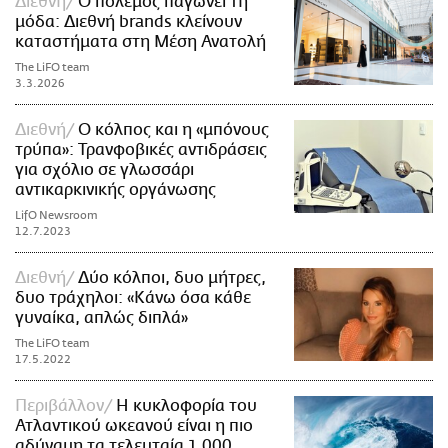
Διεθνή
Ο πόλεμος παγώνει τη
μόδα: Διεθνή brands κλείνουν
καταστήματα στη Μέση Ανατολή
The LiFO team
3.3.2026
Διεθνή
Ο κόλπος και η «μπόνους
τρύπα»: Τρανφοβικές αντιδράσεις
για σχόλιο σε γλωσσάρι
αντικαρκινικής οργάνωσης
LifO Newsroom
12.7.2023
Διεθνή
Δύο κόλποι, δυο μήτρες,
δυο τράχηλοι: «Κάνω όσα κάθε
γυναίκα, απλώς διπλά»
The LiFO team
17.5.2022
Περιβάλλον
Η κυκλοφορία του
Ατλαντικού ωκεανού είναι η πιο
αδύναμη τα τελευταία 1.000