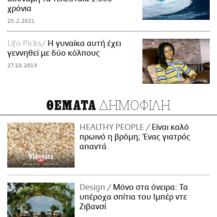
χρόνια
25.2.2021
Lifo Picks
Η γυναίκα αυτή έχει
γεννηθεί με δύο κόλπους
27.10.2019
ΔΗΜΟΦΙΛΗ
ΘΕΜΑΤΑ
HEALTHY PEOPLE
Είναι καλό
πρωινό η βρόμη; Ένας γιατρός
απαντά
Design
Μόνο στα όνειρα: Τα
υπέροχα σπίτια του Ιμπέρ ντε
Ζιβανσί