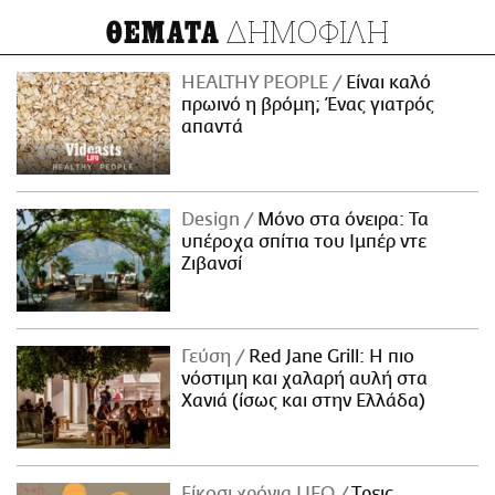
ΔΗΜΟΦΙΛΗ
ΘΕΜΑΤΑ
HEALTHY PEOPLE
Είναι καλό
πρωινό η βρόμη; Ένας γιατρός
απαντά
Design
Μόνο στα όνειρα: Τα
υπέροχα σπίτια του Ιμπέρ ντε
Ζιβανσί
Γεύση
Red Jane Grill: Η πιο
νόστιμη και χαλαρή αυλή στα
Χανιά (ίσως και στην Ελλάδα)
Είκοσι χρόνια LIFO
Tρεις