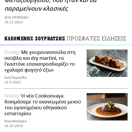
Μεταξουργείου, που ήταν και θα
ΑΜΠΑ
παραμείνουν κλασικές
PRINT
ΖΩΗ ΠΑΡΑΣΙΔΗ
16.12.2023
ΠΡΟΣΦΑΤΕΣ ΕΙΔΗΣΕΙΣ
ΚΛΕΟΜΕΝΗΣ ΖΟΥΡΝΑΤΖΗΣ
Γεύση
Με γουρουνοπούλα στη
σούβλα και dry martini, το
Γκαστόνε επαναπροσδιορίζει το
«χαλαρό φαγητό έξω»
Ζωή Παρασίδη
12.5.2021
Γεύση
Η νέα Cookoovaya:
δοκιμάσαμε το ανανεωμένο μενού
του αγαπημένου αθηναϊκού
εστιατορίου
Νίκη Μηταρέα
16.10.2019