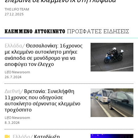
επέβαινε σε κλεμμένο ΙΧ στη Γλυφάδα
ΑΜΠΑ
THE LIFO TEAM
PRINT
27.12.2025
ΠΡΟΣΦΑΤΕΣ ΕΙΔΗΣΕΙΣ
ΚΛΕΜΜΕΝΟ ΑΥΤΟΚΙΝΗΤΟ
Ελλάδα
Θεσσαλονίκη: 16χρονος
με κλεμμένο αυτοκίνητο μπήκε
ανάποδα σε μονόδρομο για να
αποφύγει τον έλεγχο
LifO Newsroom
26.7.2024
Διεθνή
Βρετανία: Συνελήφθη
11χρονος που οδηγούσε
αυτοκίνητο σέρνοντας κλεμμένο
τροχόσπιτο
LifO Newsroom
8.3.2024
Ελλάδα
Καταδίωξη