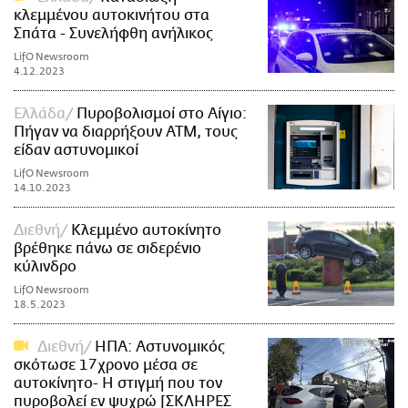
κλεμμένου αυτοκινήτου στα
Σπάτα - Συνελήφθη ανήλικος
LifO Newsroom
4.12.2023
Ελλάδα
Πυροβολισμοί στο Αίγιο:
Πήγαν να διαρρήξουν ATM, τους
είδαν αστυνομικοί
LifO Newsroom
14.10.2023
Διεθνή
Κλεμμένο αυτοκίνητο
βρέθηκε πάνω σε σιδερένιο
κύλινδρο
LifO Newsroom
18.5.2023
Διεθνή
ΗΠΑ: Αστυνομικός
σκότωσε 17χρονο μέσα σε
αυτοκίνητο- Η στιγμή που τον
πυροβολεί εν ψυχρώ [ΣΚΛΗΡΕΣ