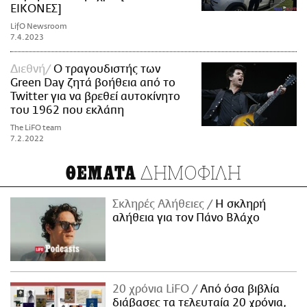
ΕΙΚΟΝΕΣ]
LifO Newsroom
7.4.2023
Διεθνή
Ο τραγουδιστής των
Green Day ζητά βοήθεια από το
Twitter για να βρεθεί αυτοκίνητο
του 1962 που εκλάπη
The LiFO team
7.2.2022
ΔΗΜΟΦΙΛΗ
ΘΕΜΑΤΑ
Σκληρές Αλήθειες
H σκληρή
αλήθεια για τον Πάνο Βλάχο
20 χρόνια LiFO
Από όσα βιβλία
διάβασες τα τελευταία 20 χρόνια,