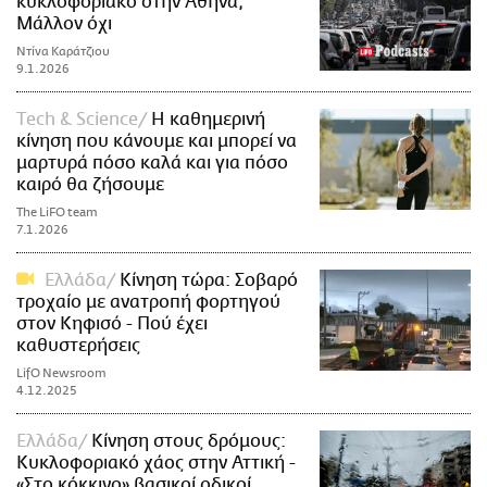
κυκλοφοριακό στην Αθήνα;
Μάλλον όχι
Ντίνα Καράτζιου
9.1.2026
Τech & Science
Η καθημερινή
κίνηση που κάνουμε και μπορεί να
μαρτυρά πόσο καλά και για πόσο
καιρό θα ζήσουμε
The LiFO team
7.1.2026
Ελλάδα
Κίνηση τώρα: Σοβαρό
τροχαίο με ανατροπή φορτηγού
στον Κηφισό - Πού έχει
καθυστερήσεις
LifO Newsroom
4.12.2025
Ελλάδα
Κίνηση στους δρόμους:
Κυκλοφοριακό χάος στην Αττική -
«Στο κόκκινο» βασικοί οδικοί