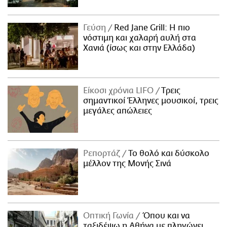
Γεύση
Red Jane Grill: Η πιο
νόστιμη και χαλαρή αυλή στα
Χανιά (ίσως και στην Ελλάδα)
Είκοσι χρόνια LIFO
Tρεις
σημαντικοί Έλληνες μουσικοί, τρεις
μεγάλες απώλειες
Ρεπορτάζ
Το θολό και δύσκολο
μέλλον της Μονής Σινά
Οπτική Γωνία
Όπου και να
ταξιδέψω η Αθήνα με πληγώνει