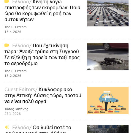
Ελλάδα
Κίνηση λόγω
επιστροφής των εκδρομέων: Ποια
ώρα θα κορυφωθεί η ροή των
αυτοκινήτων
The LiFO team
13.4.2026
Ελλάδα
Πού έχει κίνηση
τώρα: Άνοιξε τρύπα στη Συγγρού -
Σε εξέλιξη η πορεία των ταξί προς
το αεροδρόμιο
The LiFO team
18.2.2026
Guest Editors
Κυκλοφοριακό
στην Αττική: Λύσεις τώρα, προτού
να είναι πολύ αργά
Τάσος Γαϊτάνης
27.1.2026
Ελλάδα
Θα λυθεί ποτέ το