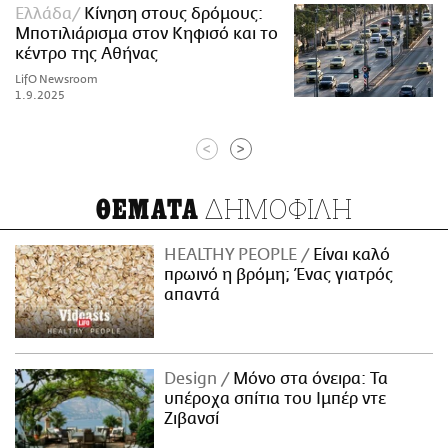
Ελλάδα
Κίνηση στους δρόμους:
Μποτιλιάρισμα στον Κηφισό και το
κέντρο της Αθήνας
LifO Newsroom
1.9.2025
<
>
ΔΗΜΟΦΙΛΗ
ΘΕΜΑΤΑ
HEALTHY PEOPLE
Είναι καλό
πρωινό η βρόμη; Ένας γιατρός
απαντά
Design
Μόνο στα όνειρα: Τα
υπέροχα σπίτια του Ιμπέρ ντε
Ζιβανσί