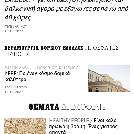
Ελλάδος: Ηγετική θέση στην ελληνική και
ΑΜΠΑ
βαλκανική αγορά με εξαγωγές σε πάνω από
PRINT
40 χώρες
ΦΙΛΙΩ ΡΑΓΚΟΥ
13.11.2023
ΠΡΟΣΦΑΤΕΣ
ΚΕΡΑΜΟΥΡΓΙΑ ΒΟΡΕΙΟΥ ΕΛΛΑΔΟΣ
ΕΙΔΗΣΕΙΣ
ADM4/SKG - Thessaloniki Issue
ΚΕΒΕ: Για έναν κόσμο δομικά
καλύτερο
The LiFO team
13.11.2022
ΔΗΜΟΦΙΛΗ
ΘΕΜΑΤΑ
HEALTHY PEOPLE
Είναι καλό
πρωινό η βρόμη; Ένας γιατρός
απαντά