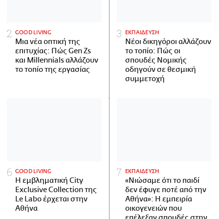
GOOD LIVING
ΕΚΠΑΙΔΕΥΣΗ
Μια νέα οπτική της
Νέοι δικηγόροι αλλάζουν
επιτυχίας: Πώς Gen Zs
το τοπίο: Πώς οι
και Millennials αλλάζουν
σπουδές Νομικής
το τοπίο της εργασίας
οδηγούν σε θεσμική
συμμετοχή
GOOD LIVING
ΕΚΠΑΙΔΕΥΣΗ
Η εμβληματική City
«Νιώσαμε ότι το παιδί
Exclusive Collection της
δεν έφυγε ποτέ από την
Le Labo έρχεται στην
Αθήνα»: Η εμπειρία
Αθήνα
οικογενειών που
επέλεξαν σπουδές στην