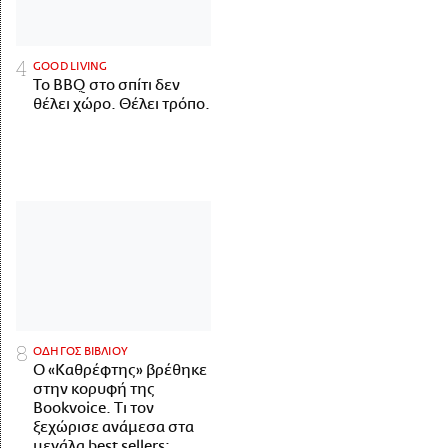
GOOD LIVING
Το BBQ στο σπίτι δεν
θέλει χώρο. Θέλει τρόπο.
ΟΔΗΓΟΣ ΒΙΒΛΙΟΥ
Ο «Καθρέφτης» βρέθηκε
στην κορυφή της
Bookvoice. Τι τον
ξεχώρισε ανάμεσα στα
μεγάλα best sellers;