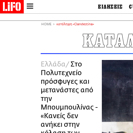
ΕΙΔΗΣΕΙΣ
C
LIFO SHOP
Ελλάδα
Ο
Διεθνή
Μ
NEWSLETTER
HOME
κατάληψη «Clandestina»
Πολιτική
Θ
ΜΙΚΡΟΠΡΑΓΜΑΤΑ
ΚΑΤΑ
Οικονομία
Ει
THE GOOD LIFO
Πολιτισμός
Βι
LIFOLAND
Αθλητισμός
Αρ
CITY GUIDE
& 
Περιβάλλον
Ελλάδα
Στο
D
ΑΜΠΑ
TV & Media
Φ
Πολυτεχνείο
PRINT
Tech &
Science
πρόσφυγες και
European Lifo
μετανάστες από
την
Μπουμπουλίνας -
«Κανείς δεν
ανήκει στην