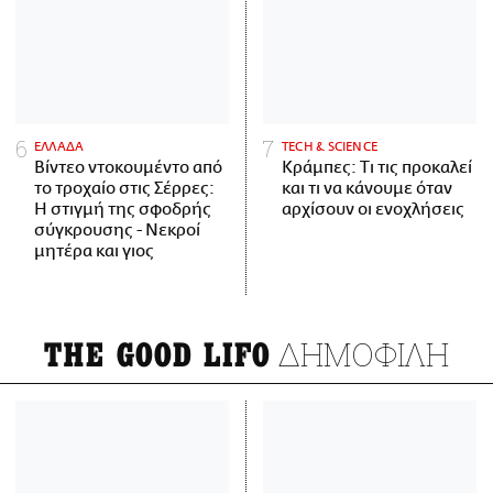
ΕΛΛΑΔΑ
ΤECH & SCIENCE
Βίντεο ντοκουμέντο από
Κράμπες: Τι τις προκαλεί
το τροχαίο στις Σέρρες:
και τι να κάνουμε όταν
Η στιγμή της σφοδρής
αρχίσουν οι ενοχλήσεις
σύγκρουσης - Νεκροί
μητέρα και γιος
ΔΗΜΟΦΙΛΗ
THE GOOD LIFO