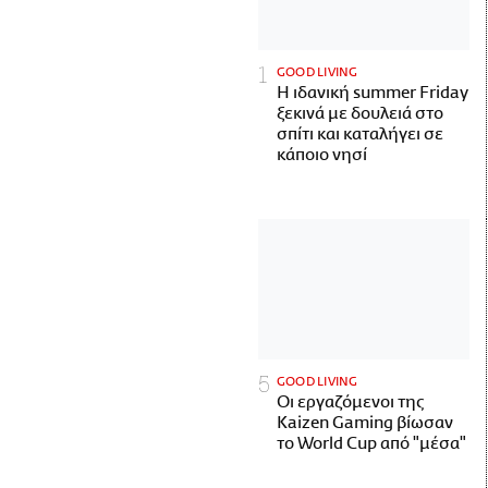
GOOD LIVING
Η ιδανική summer Friday
ξεκινά με δουλειά στο
σπίτι και καταλήγει σε
κάποιο νησί
GOOD LIVING
Οι εργαζόμενοι της
Kaizen Gaming βίωσαν
το World Cup από "μέσα"