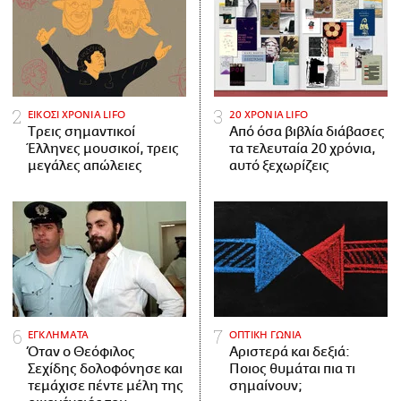
ΕΙΚΟΣΙ ΧΡΟΝΙΑ LIFO
20 ΧΡΟΝΙΑ LIFO
Tρεις σημαντικοί
Από όσα βιβλία διάβασες
Έλληνες μουσικοί, τρεις
τα τελευταία 20 χρόνια,
μεγάλες απώλειες
αυτό ξεχωρίζεις
ΕΓΚΛΗΜΑΤΑ
ΟΠΤΙΚΗ ΓΩΝΙΑ
Όταν ο Θεόφιλος
Αριστερά και δεξιά:
Σεχίδης δολοφόνησε και
Ποιος θυμάται πια τι
τεμάχισε πέντε μέλη της
σημαίνουν;