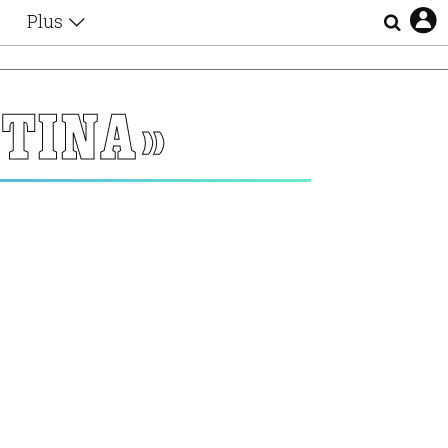
Plus
Θέματα
Συνεντεύξεις
Videos
TINA»
τα
Αφιερώματα
Ζώδια
Εξομολογήσεις
Blogs
η
Οι Αθηναίοι
Απώλειες
Lgbtqi+
Επιλογές