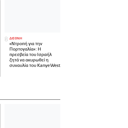
ΔΙΕΘΝΗ
«Ντροπή για την
Πορτογαλία»: Η
πρεσβεία του Ισραήλ
ζητά να ακυρωθεί η
συναυλία του Kanye West